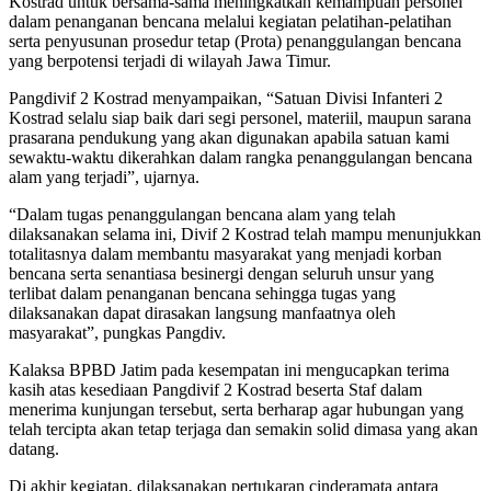
Kostrad untuk bersama-sama meningkatkan kemampuan personel
dalam penanganan bencana melalui kegiatan pelatihan-pelatihan
serta penyusunan prosedur tetap (Prota) penanggulangan bencana
yang berpotensi terjadi di wilayah Jawa Timur.
Pangdivif 2 Kostrad menyampaikan, “Satuan Divisi Infanteri 2
Kostrad selalu siap baik dari segi personel, materiil, maupun sarana
prasarana pendukung yang akan digunakan apabila satuan kami
sewaktu-waktu dikerahkan dalam rangka penanggulangan bencana
alam yang terjadi”, ujarnya.
“Dalam tugas penanggulangan bencana alam yang telah
dilaksanakan selama ini, Divif 2 Kostrad telah mampu menunjukkan
totalitasnya dalam membantu masyarakat yang menjadi korban
bencana serta senantiasa besinergi dengan seluruh unsur yang
terlibat dalam penanganan bencana sehingga tugas yang
dilaksanakan dapat dirasakan langsung manfaatnya oleh
masyarakat”, pungkas Pangdiv.
Kalaksa BPBD Jatim pada kesempatan ini mengucapkan terima
kasih atas kesediaan Pangdivif 2 Kostrad beserta Staf dalam
menerima kunjungan tersebut, serta berharap agar hubungan yang
telah tercipta akan tetap terjaga dan semakin solid dimasa yang akan
datang.
Di akhir kegiatan, dilaksanakan pertukaran cinderamata antara