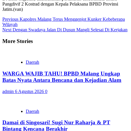
Pangdivif 2 Kostrad dengan Kepala Pelaksana BPBD Provinsi
Jatim.(van)
Continue
Previous
Kapolres Malang Terus Menggenjot Kunker Kebeberapa
Wilayah
Reading
Next
Dengan Swadaya Jalan Di Dusun Mangli Selesai Di Kerjakan
More Stories
Daerah
WARGA WAJIB TAHU! BPBD Malang Ungkap
Batas Nyata Antara Bencana dan Kejadian Alam
admin
6 Agustus 2026
0
Daerah
Damai di Singosari! Sugi Nur Raharja & PT
Bintang Kencana Berakhir