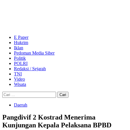
Skip
to
content
Primary
Menu
E Paper
Hukrim
Iklan
Pedoman Media Siber
Politik
POLRI
Redaksi / Sejarah
TNI
Video
Wisata
Cari
untuk:
Daerah
Pangdivif 2 Kostrad Menerima
Kunjungan Kepala Pelaksana BPBD