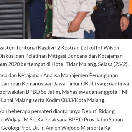
Teritorial Kasdivif 2 Kostrad Letkol Inf Wilson
Diskusi dan Pelatihan Mitigasi Bencana dan Ketajaman
 2020 bertempat di Hotel Tidar Malang. Selasa (25/2).
ncana dan Ketajaman Analisa Manajemen Penanganan
h Jaringan Kemanusiaan Jawa Timur (JKJT) yang nantinya
ari perwakilan BPBD Se Jatim, Mahasiswa dan anggota TNI
h, Lanal Malang serta Kodim 0833/Kota Malang.
rkan beberapa pemateri diantaranya Deputi Bidang
u Widjaja, M.Sc, Ka Pelaksana BPBD Prov Jatim Suban
Geologi Prof. Dr. Ir. Amien Widodo M.si serta Ka