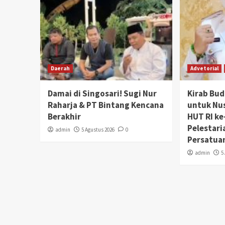
Daerah
Advetorial
Damai di Singosari! Sugi Nur
Kirab Bu
Raharja & PT Bintang Kencana
untuk Nu
Berakhir
HUT RI ke
Pelestari
admin
5 Agustus 2026
0
Persatua
admin
5