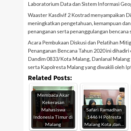
Laboratorium Data dan Sistem Informasi Geog
Waaster Kasdivif 2 Kostrad menyampaikan Dis
meningkatkan pengetahuan, kemampuan dan k
penanganan serta penanggulangan bencana se
Acara Pembukaan Diskusi dan Pelatihan Miti
Penanganan Bencana Tahun 2020 ini dihadiri o
Dandim 0833/Kota Malang, Danlanal Malang y
serta Kapolresta Malang yang diwakili oleh I
Related Posts:
Membaca Akar
Kekerasan
Mahasiswa
Safari Ramadhan
Indonesia Timur di
1446 H Polresta
Malang
Malang Kota ,dan…