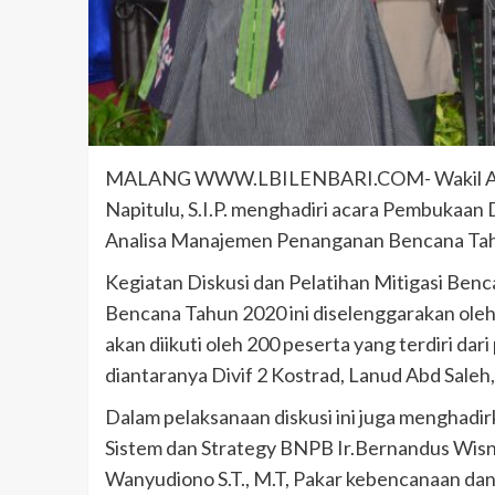
MALANG WWW.LBILENBARI.COM- Wakil Asisten 
Napitulu, S.I.P. menghadiri acara Pembukaan 
Analisa Manajemen Penanganan Bencana Tahun
Kegiatan Diskusi dan Pelatihan Mitigasi Be
Bencana Tahun 2020 ini diselenggarakan ole
akan diikuti oleh 200 peserta yang terdiri d
diantaranya Divif 2 Kostrad, Lanud Abd Sale
Dalam pelaksanaan diskusi ini juga menghadi
Sistem dan Strategy BNPB Ir.Bernandus Wisn
Wanyudiono S.T., M.T, Pakar kebencanaan dan 