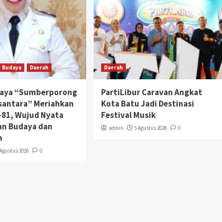
Budaya
Daerah
Daerah
daya “Sumberporong
PartiLibur Caravan Angkat
santara” Meriahkan
Kota Batu Jadi Destinasi
-81, Wujud Nyata
Festival Musik
an Budaya dan
admin
5 Agustus 2026
0
n
 Agustus 2026
0