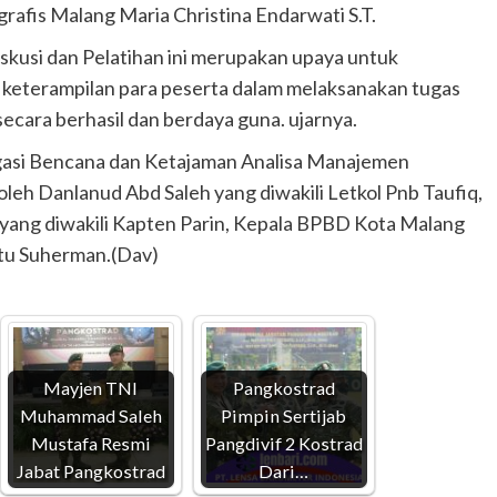
rafis Malang Maria Christina Endarwati S.T.
kusi dan Pelatihan ini merupakan upaya untuk
eterampilan para peserta dalam melaksanakan tugas
cara berhasil dan berdaya guna. ujarnya.
gasi Bencana dan Ketajaman Analisa Manajemen
leh Danlanud Abd Saleh yang diwakili Letkol Pnb Taufiq,
ang diwakili Kapten Parin, Kepala BPBD Kota Malang
ptu Suherman.(Dav)
Mayjen TNI
Pangkostrad
Muhammad Saleh
Pimpin Sertijab
Mustafa Resmi
Pangdivif 2 Kostrad
Jabat Pangkostrad
Dari…