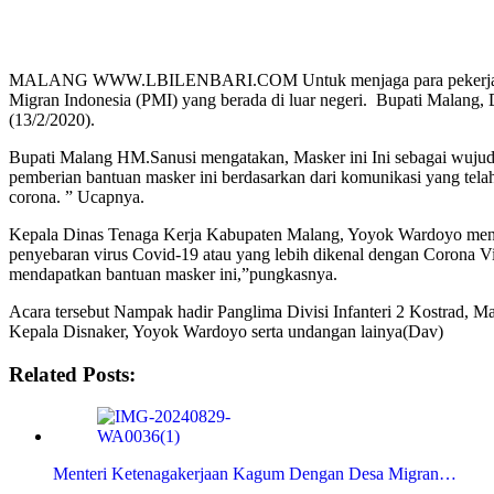
MALANG WWW.LBILENBARI.COM Untuk menjaga para pekerja diHong
Migran Indonesia (PMI) yang berada di luar negeri. Bupati Malan
(13/2/2020).
Bupati Malang HM.Sanusi mengatakan, Masker ini Ini sebagai wujud 
pemberian bantuan masker ini berdasarkan dari komunikasi yang tela
corona. ” Ucapnya.
Kepala Dinas Tenaga Kerja Kabupaten Malang, Yoyok Wardoyo mengat
penyebaran virus Covid-19 atau yang lebih dikenal dengan Corona
mendapatkan bantuan masker ini,”pungkasnya.
Acara tersebut Nampak hadir Panglima Divisi Infanteri 2 Kostrad,
Kepala Disnaker, Yoyok Wardoyo serta undangan lainya(Dav)
Related Posts:
Menteri Ketenagakerjaan Kagum Dengan Desa Migran…