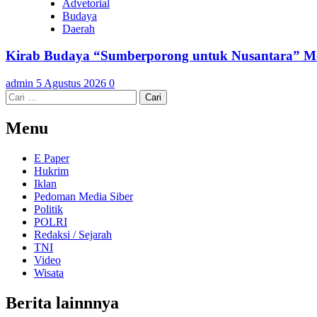
Advetorial
Budaya
Daerah
Kirab Budaya “Sumberporong untuk Nusantara” Me
admin
5 Agustus 2026
0
Cari
untuk:
Menu
E Paper
Hukrim
Iklan
Pedoman Media Siber
Politik
POLRI
Redaksi / Sejarah
TNI
Video
Wisata
Berita lainnnya