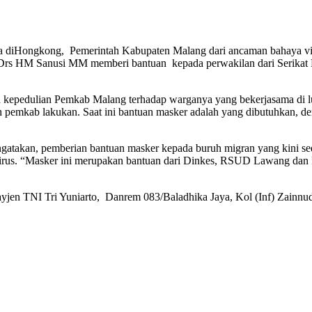
kong, Pemerintah Kabupaten Malang dari ancaman bahaya virus 
g, Drs HM Sanusi MM memberi bantuan kepada perwakilan dari Serik
kepedulian Pemkab Malang terhadap warganya yang bekerjasama di lua
h pemkab lakukan. Saat ini bantuan masker adalah yang dibutuhkan, d
akan, pemberian bantuan masker kepada buruh migran yang kini sedan
 Virus. “Masker ini merupakan bantuan dari Dinkes, RSUD Lawang da
 Mayjen TNI Tri Yuniarto, Danrem 083/Baladhika Jaya, Kol (Inf) Zain