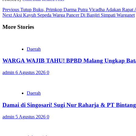
Continue
Previous
Tutup Buku, Primkop Darma Putra Vicadha Adakan Rapat 
Next
Aksi Kayuh Sepeda Warga Pancer Di Banjiri Simpati Warganet
Reading
More Stories
Daerah
WARGA WAJIB TAHU! BPBD Malang Ungkap Batas 
admin
6 Agustus 2026
0
Daerah
Damai di Singosari! Sugi Nur Raharja & PT Bintan
admin
5 Agustus 2026
0