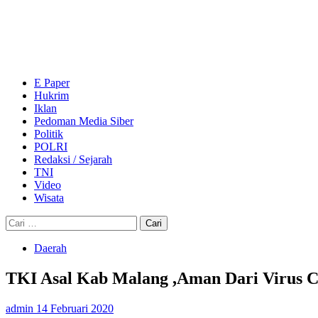
Skip
to
content
Primary
Menu
E Paper
Hukrim
Iklan
Pedoman Media Siber
Politik
POLRI
Redaksi / Sejarah
TNI
Video
Wisata
Cari
untuk:
Daerah
TKI Asal Kab Malang ,Aman Dari Virus 
admin
14 Februari 2020