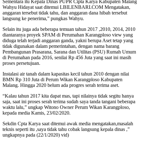
Sementara itu Kepala Dinas PUPR Cipta Karya Kabupaten Malang
Wahyu Hidayat saat ditemui LBILENBARI.COM Mengatakan,
anggaran tersebut tidak tahu, dan anggaran dana hibah tersebut
langsung ke penerima,” pungkas Wahyu.
Selain itu juga ada beberapa temuan tahun 2017 ,2010, 2014, 2010
diantaranya proyek SPAM di Perumahan Karangploso view yang
diduga telah terjadi anggaran ganda, yakni berupa Aset tetap yang
tidak digunakan dalam pemerintahan, dengan nama barang
Pembangunan Prasarana, Sarana dan Utilitas (PSU) Rumah Umum
di Perumahan pada 2016, senilai Rp 456 Juta yang saat ini masih
proses persetujuan.
Instalasi air tanah dalam kapasitas kecil tahun 2010 dengan nilai
BMN Rp 310 Juta di Perum Wikan Karangploso Kabupaten
Malang. Hingga 2020 belum ada progres serah terima aset.
“Kalau tahun 2017 kita dapat mas, tapi nilainya tidak segitu hanya
saja, saat ini proses serah terima sudah saya tanda tangani beberapa
waktu lalu,” ungkap Witono Owner Perum Wikan Karangploso,
kepada media Kamis, 23/02/2020.
Sekdin Cpta Karya saat ditemui awak media mengatakan,masalah
teknis seperti itu ,saya tidak tahu cobak langsung kepala dinas ,”
ungkapnya pada (22/1/2020) vid)