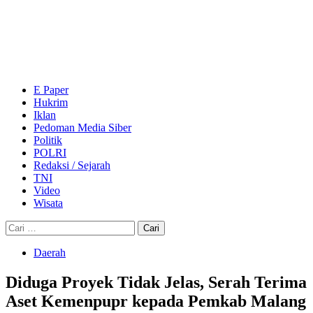
Skip
to
content
Primary
Menu
E Paper
Hukrim
Iklan
Pedoman Media Siber
Politik
POLRI
Redaksi / Sejarah
TNI
Video
Wisata
Cari
untuk:
Daerah
Diduga Proyek Tidak Jelas, Serah Terima
Aset Kemenpupr kepada Pemkab Malang