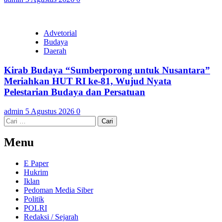
Advetorial
Budaya
Daerah
Kirab Budaya “Sumberporong untuk Nusantara”
Meriahkan HUT RI ke-81, Wujud Nyata
Pelestarian Budaya dan Persatuan
admin
5 Agustus 2026
0
Cari
untuk:
Menu
E Paper
Hukrim
Iklan
Pedoman Media Siber
Politik
POLRI
Redaksi / Sejarah