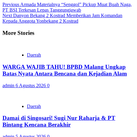
Continue
Previous
Armada Materialnya “Senggol” Pickup Muat Buah Naga,
PT BSI Terkesan Lepas Tanggungjawab
Reading
Next
Danyon Bekang 2 Kostrad Memberikan Jam Komandan
Kepada Anggota Yonbekang 2 Kostrad
More Stories
Daerah
WARGA WAJIB TAHU! BPBD Malang Ungkap
Batas Nyata Antara Bencana dan Kejadian Alam
admin
6 Agustus 2026
0
Daerah
Damai di Singosari! Sugi Nur Raharja & PT
Bintang Kencana Berakhir
admin
5 Agustus 2026
0