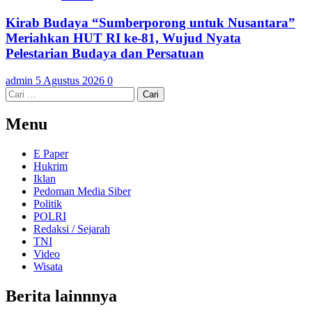
Kirab Budaya “Sumberporong untuk Nusantara”
Meriahkan HUT RI ke-81, Wujud Nyata
Pelestarian Budaya dan Persatuan
admin
5 Agustus 2026
0
Cari
untuk:
Menu
E Paper
Hukrim
Iklan
Pedoman Media Siber
Politik
POLRI
Redaksi / Sejarah
TNI
Video
Wisata
Berita lainnnya