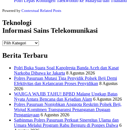
Polri Lepas Kontingen Taekwondo ke Malaysia dan Thailand
Powered by
Contextual Related Posts
Teknologi
Informasi Sains Telekomunikasi
Teknologi
Informasi Sains Telekomunikasi
Berita Terbaru
Polri Buka Suara Soal Kapolresta Banda Aceh dan Kasat
Narkoba Dibawa ke Jakarta
8 Agustus 2026
Polres Pasuruan Mutasi Tiga Penyidik Polsek Beji Demi
Efektivitas dan Kelancaran Proses Penyidikan
8 Agustus
2026
WARGA WAJIB TAHU! BPBD Malang Ungkap Batas
Nyata Antara Bencana dan Kejadian Alam
6 Agustus 2026
Polres Pasuruan Nonjobkan Anggota Reskrim Polsek Beji,
Wujud Komitmen Transparansi Penanganan Dugaan
Penganiayaan
6 Agustus 2026
Satbinmas Polres Pasuruan Perkuat Sinergitas Ulama dan
Umara Melalui Program Rabu Berguru di Ponpes Dalwa
6