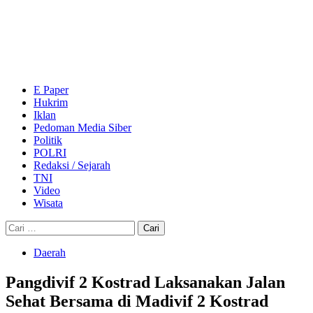
Skip
to
content
Primary
Menu
E Paper
Hukrim
Iklan
Pedoman Media Siber
Politik
POLRI
Redaksi / Sejarah
TNI
Video
Wisata
Cari
untuk:
Daerah
Pangdivif 2 Kostrad Laksanakan Jalan
Sehat Bersama di Madivif 2 Kostrad