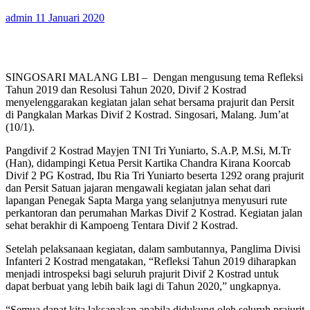
admin
11 Januari 2020
SINGOSARI MALANG LBI – Dengan mengusung tema Refleksi
Tahun 2019 dan Resolusi Tahun 2020, Divif 2 Kostrad
menyelenggarakan kegiatan jalan sehat bersama prajurit dan Persit
di Pangkalan Markas Divif 2 Kostrad. Singosari, Malang. Jum’at
(10/1).
Pangdivif 2 Kostrad Mayjen TNI Tri Yuniarto, S.A.P, M.Si, M.Tr
(Han), didampingi Ketua Persit Kartika Chandra Kirana Koorcab
Divif 2 PG Kostrad, Ibu Ria Tri Yuniarto beserta 1292 orang prajurit
dan Persit Satuan jajaran mengawali kegiatan jalan sehat dari
lapangan Penegak Sapta Marga yang selanjutnya menyusuri rute
perkantoran dan perumahan Markas Divif 2 Kostrad. Kegiatan jalan
sehat berakhir di Kampoeng Tentara Divif 2 Kostrad.
Setelah pelaksanaan kegiatan, dalam sambutannya, Panglima Divisi
Infanteri 2 Kostrad mengatakan, “Refleksi Tahun 2019 diharapkan
menjadi introspeksi bagi seluruh prajurit Divif 2 Kostrad untuk
dapat berbuat yang lebih baik lagi di Tahun 2020,” ungkapnya.
“Semua dapat kita laksanakan apabila didukung oleh seluruh prajurit