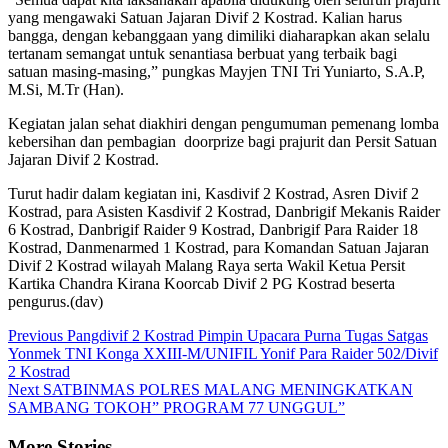
yang mengawaki Satuan Jajaran Divif 2 Kostrad. Kalian harus
bangga, dengan kebanggaan yang dimiliki diaharapkan akan selalu
tertanam semangat untuk senantiasa berbuat yang terbaik bagi
satuan masing-masing,” pungkas Mayjen TNI Tri Yuniarto, S.A.P,
M.Si, M.Tr (Han).
Kegiatan jalan sehat diakhiri dengan pengumuman pemenang lomba
kebersihan dan pembagian doorprize bagi prajurit dan Persit Satuan
Jajaran Divif 2 Kostrad.
Turut hadir dalam kegiatan ini, Kasdivif 2 Kostrad, Asren Divif 2
Kostrad, para Asisten Kasdivif 2 Kostrad, Danbrigif Mekanis Raider
6 Kostrad, Danbrigif Raider 9 Kostrad, Danbrigif Para Raider 18
Kostrad, Danmenarmed 1 Kostrad, para Komandan Satuan Jajaran
Divif 2 Kostrad wilayah Malang Raya serta Wakil Ketua Persit
Kartika Chandra Kirana Koorcab Divif 2 PG Kostrad beserta
pengurus.(dav)
Continue
Previous
Pangdivif 2 Kostrad Pimpin Upacara Purna Tugas Satgas
Yonmek TNI Konga XXIII-M/UNIFIL Yonif Para Raider 502/Divif
Reading
2 Kostrad
Next
SATBINMAS POLRES MALANG MENINGKATKAN
SAMBANG TOKOH” PROGRAM 77 UNGGUL”
More Stories