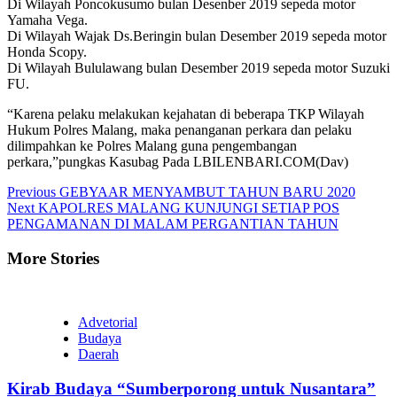
Di Wilayah Poncokusumo bulan Desenber 2019 sepeda motor
Yamaha Vega.
Di Wilayah Wajak Ds.Beringin bulan Desember 2019 sepeda motor
Honda Scopy.
Di Wilayah Bululawang bulan Desember 2019 sepeda motor Suzuki
FU.
“Karena pelaku melakukan kejahatan di beberapa TKP Wilayah
Hukum Polres Malang, maka penanganan perkara dan pelaku
dilimpahkan ke Polres Malang guna pengembangan
perkara,”pungkas Kasubag Pada LBILENBARI.COM(Dav)
Continue
Previous
GEBYAAR MENYAMBUT TAHUN BARU 2020
Next
KAPOLRES MALANG KUNJUNGI SETIAP POS
Reading
PENGAMANAN DI MALAM PERGANTIAN TAHUN
More Stories
Advetorial
Budaya
Daerah
Kirab Budaya “Sumberporong untuk Nusantara”