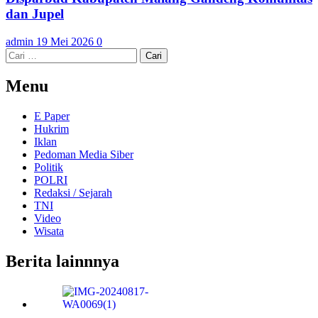
dan Jupel
admin
19 Mei 2026
0
Cari
untuk:
Menu
E Paper
Hukrim
Iklan
Pedoman Media Siber
Politik
POLRI
Redaksi / Sejarah
TNI
Video
Wisata
Berita lainnnya