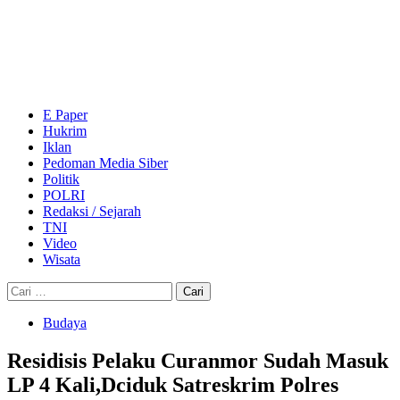
Skip
to
content
Primary
Menu
E Paper
Hukrim
Iklan
Pedoman Media Siber
Politik
POLRI
Redaksi / Sejarah
TNI
Video
Wisata
Cari
untuk:
Budaya
Residisis Pelaku Curanmor Sudah Masuk
LP 4 Kali,Dciduk Satreskrim Polres