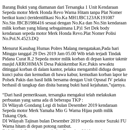
Barang Bukti yang diamanan dari Tersangka 1 Unit Kendaraan
Sepeda motor Merk Honda Revo Warna Hitam tanpa Plat Nomer
berikut kunci (teridentifikasi No.Ka MH1JBC123AK191087
No.Sin JBCB1986416 sesuai dengan No.Ka dan No.Sin kendaraan
milik korban yang hilang sebsgaimana LP)1 Set Dek body
kendaraan sepeda motor Merk Honda Revo.Plat Nomer Polisi
No.Pol.N.4523.DQ
Menurut Kasubag Humas Polres Malang mengatakan,Pada hari
Minggu tanggal 29 Des 2019 Jam 05.00 Wib telah terjadi Tindak
Pidana Curat R.2 Sepeda motor milik korban di depan kantor takmir
masjid ARROHMAN Desa Pakiskembar Kec.Pakis sewaktu
ditinggal korban di dalam kantor, pelaku mengambil diduga dengan
kunci palsu dan kemudian di bawa kabur, kemudian korban lapor ke
Polsek Pakis dan hasil lidik bersama dengan Unit Opsnal IV pelaku
berhasil di tangkap dan disita barang bukti hasil kejahatan,”ujarnya.
“Dari hasil pemeriksaan, tersangka mengakui telah melakukan
perbuatan yang sama ada di beberapa TKP :
Di Wilayah Gondang Legi di bulan Desember 2019 kendaraan
Sepeda motor Merk Yamaha Mio G Warna Hijau putih milik
Tukang Ojek.
DI Wilayah Tajinan bulan Desember 2019 sepeda motor Suzuki FU
Warna hitam di depan potong rambut.