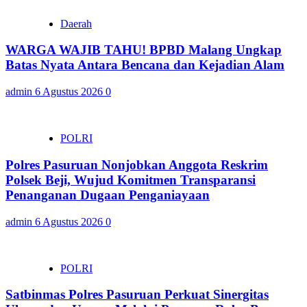
Daerah
WARGA WAJIB TAHU! BPBD Malang Ungkap
Batas Nyata Antara Bencana dan Kejadian Alam
admin
6 Agustus 2026
0
POLRI
Polres Pasuruan Nonjobkan Anggota Reskrim
Polsek Beji, Wujud Komitmen Transparansi
Penanganan Dugaan Penganiayaan
admin
6 Agustus 2026
0
POLRI
Satbinmas Polres Pasuruan Perkuat Sinergitas