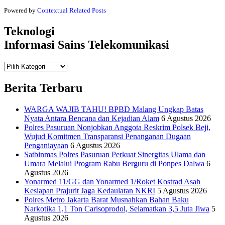
Powered by
Contextual Related Posts
Teknologi
Informasi Sains Telekomunikasi
Teknologi
Informasi Sains Telekomunikasi
Berita Terbaru
WARGA WAJIB TAHU! BPBD Malang Ungkap Batas
Nyata Antara Bencana dan Kejadian Alam
6 Agustus 2026
Polres Pasuruan Nonjobkan Anggota Reskrim Polsek Beji,
Wujud Komitmen Transparansi Penanganan Dugaan
Penganiayaan
6 Agustus 2026
Satbinmas Polres Pasuruan Perkuat Sinergitas Ulama dan
Umara Melalui Program Rabu Berguru di Ponpes Dalwa
6
Agustus 2026
Yonarmed 11/GG dan Yonarmed 1/Roket Kostrad Asah
Kesiapan Prajurit Jaga Kedaulatan NKRI
5 Agustus 2026
Polres Metro Jakarta Barat Musnahkan Bahan Baku
Narkotika 1,1 Ton Carisoprodol, Selamatkan 3,5 Juta Jiwa
5
Agustus 2026