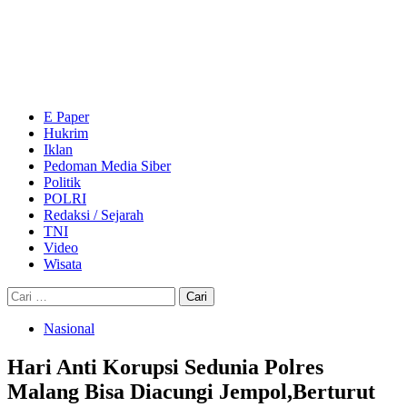
Skip
to
content
Primary
Menu
E Paper
Hukrim
Iklan
Pedoman Media Siber
Politik
POLRI
Redaksi / Sejarah
TNI
Video
Wisata
Cari
untuk:
Nasional
Hari Anti Korupsi Sedunia Polres
Malang Bisa Diacungi Jempol,Berturut