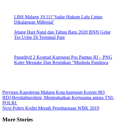
LBH Malang 19.111″Sadar Hukum Lalu Lintas
Dikalangan Millenial’
Jelang Hari Natal dan Tahun Baru 2020 BNN Gelar
Tes Urine Di Terminal Pare
Pangdivif 2 Kostrad Kunjungi Pos Pamtas RI – PNG
Kuler Merauke Dan Resmikan “Mushola Pandawa
Continue
Previous
Kapolresta Malang Kota kunjungi Korem 083
BDJ,Bersilahturohmi, Meningkatkan Kerjasama antara TNI-
Reading
POLRI.
Next
Polres Kediri Meraih Penghargaan WBK 2019
More Stories