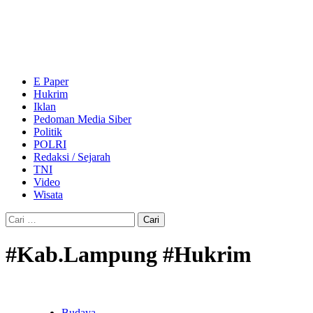
Skip
to
content
Primary
Menu
E Paper
Hukrim
Iklan
Pedoman Media Siber
Politik
POLRI
Redaksi / Sejarah
TNI
Video
Wisata
Cari
untuk:
#Kab.Lampung #Hukrim
Budaya