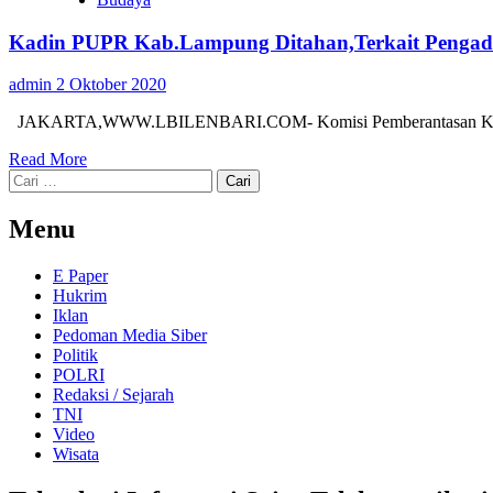
Kadin PUPR Kab.Lampung Ditahan,Terkait Pengad
admin
2 Oktober 2020
JAKARTA,WWW.LBILENBARI.COM- Komisi Pemberantasan Korupsi 
Read More
Cari
untuk:
Menu
E Paper
Hukrim
Iklan
Pedoman Media Siber
Politik
POLRI
Redaksi / Sejarah
TNI
Video
Wisata