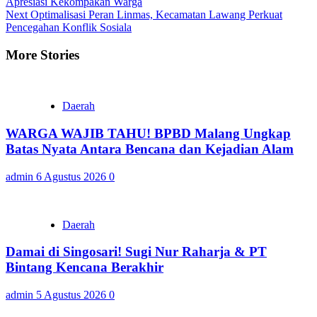
Apresiasi Kekompakan Warga
Reading
Next
Optimalisasi Peran Linmas, Kecamatan Lawang Perkuat
Pencegahan Konflik Sosiala
More Stories
Daerah
WARGA WAJIB TAHU! BPBD Malang Ungkap
Batas Nyata Antara Bencana dan Kejadian Alam
admin
6 Agustus 2026
0
Daerah
Damai di Singosari! Sugi Nur Raharja & PT
Bintang Kencana Berakhir
admin
5 Agustus 2026
0