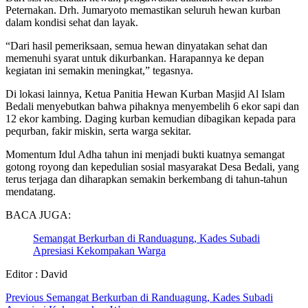
Peternakan. Drh. Jumaryoto memastikan seluruh hewan kurban
dalam kondisi sehat dan layak.
“Dari hasil pemeriksaan, semua hewan dinyatakan sehat dan
memenuhi syarat untuk dikurbankan. Harapannya ke depan
kegiatan ini semakin meningkat,” tegasnya.
Di lokasi lainnya, Ketua Panitia Hewan Kurban Masjid Al Islam
Bedali menyebutkan bahwa pihaknya menyembelih 6 ekor sapi dan
12 ekor kambing. Daging kurban kemudian dibagikan kepada para
pequrban, fakir miskin, serta warga sekitar.
Momentum Idul Adha tahun ini menjadi bukti kuatnya semangat
gotong royong dan kepedulian sosial masyarakat Desa Bedali, yang
terus terjaga dan diharapkan semakin berkembang di tahun-tahun
mendatang.
BACA JUGA:
Semangat Berkurban di Randuagung, Kades Subadi
Apresiasi Kekompakan Warga
Editor : David
Continue
Previous
Semangat Berkurban di Randuagung, Kades Subadi