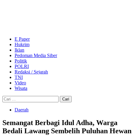
Skip
to
content
Primary
Menu
E Paper
Hukrim
Iklan
Pedoman Media Siber
Politik
POLRI
Redaksi / Sejarah
TNI
Video
Wisata
Cari
untuk:
Daerah
Semangat Berbagi Idul Adha, Warga
Bedali Lawang Sembelih Puluhan Hewan