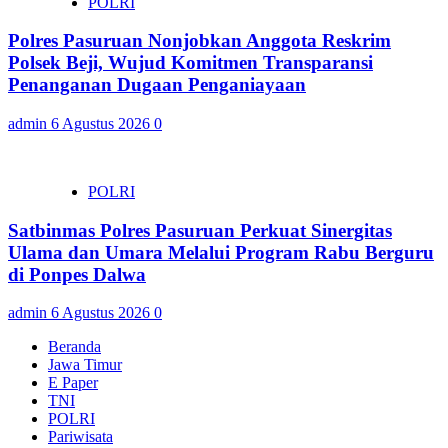
POLRI
Polres Pasuruan Nonjobkan Anggota Reskrim
Polsek Beji, Wujud Komitmen Transparansi
Penanganan Dugaan Penganiayaan
admin
6 Agustus 2026
0
POLRI
Satbinmas Polres Pasuruan Perkuat Sinergitas
Ulama dan Umara Melalui Program Rabu Berguru
di Ponpes Dalwa
admin
6 Agustus 2026
0
Beranda
Jawa Timur
E Paper
TNI
POLRI
Pariwisata