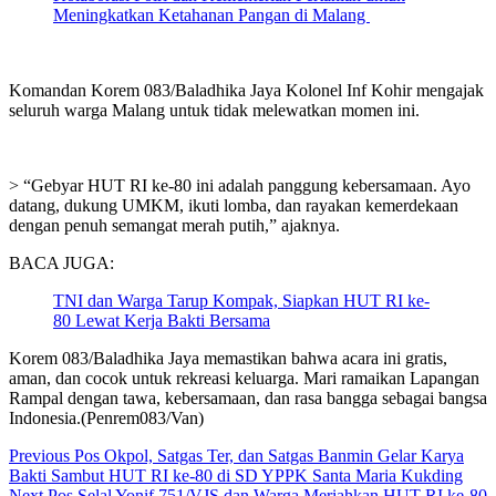
Meningkatkan Ketahanan Pangan di Malang
Komandan Korem 083/Baladhika Jaya Kolonel Inf Kohir mengajak
seluruh warga Malang untuk tidak melewatkan momen ini.
> “Gebyar HUT RI ke-80 ini adalah panggung kebersamaan. Ayo
datang, dukung UMKM, ikuti lomba, dan rayakan kemerdekaan
dengan penuh semangat merah putih,” ajaknya.
BACA JUGA:
TNI dan Warga Tarup Kompak, Siapkan HUT RI ke-
80 Lewat Kerja Bakti Bersama
Korem 083/Baladhika Jaya memastikan bahwa acara ini gratis,
aman, dan cocok untuk rekreasi keluarga. Mari ramaikan Lapangan
Rampal dengan tawa, kebersamaan, dan rasa bangga sebagai bangsa
Indonesia.(Penrem083/Van)
Continue
Previous
Pos Okpol, Satgas Ter, dan Satgas Banmin Gelar Karya
Bakti Sambut HUT RI ke-80 di SD YPPK Santa Maria Kukding
Reading
Next
Pos Selal Yonif 751/VJS dan Warga Meriahkan HUT RI ke-80