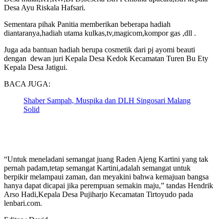
Desa Ayu Riskala Hafsari.
Sementara pihak Panitia memberikan beberapa hadiah
diantaranya,hadiah utama kulkas,tv,magicom,kompor gas ,dll .
Juga ada bantuan hadiah berupa cosmetik dari pj ayomi beauti
dengan dewan juri Kepala Desa Kedok Kecamatan Turen Bu Ety
Kepala Desa Jatigui.
BACA JUGA:
Shaber Sampah, Muspika dan DLH Singosari Malang
Solid
“Untuk meneladani semangat juang Raden Ajeng Kartini yang tak
pernah padam,tetap semangat Kartini,adalah semangat untuk
berpikir melampaui zaman, dan meyakini bahwa kemajuan bangsa
hanya dapat dicapai jika perempuan semakin maju,” tandas Hendrik
Arso Hadi,Kepala Desa Pujiharjo Kecamatan Tirtoyudo pada
lenbari.com.