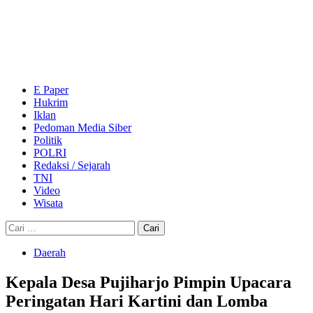
Skip
to
content
Primary
Menu
E Paper
Hukrim
Iklan
Pedoman Media Siber
Politik
POLRI
Redaksi / Sejarah
TNI
Video
Wisata
Cari
untuk:
Daerah
Kepala Desa Pujiharjo Pimpin Upacara
Peringatan Hari Kartini dan Lomba