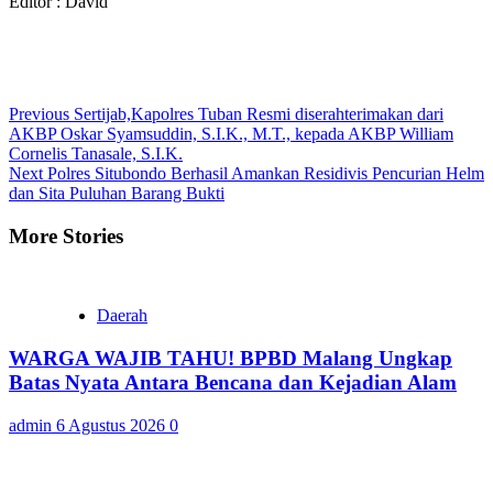
Editor : David
Continue
Previous
Sertijab,Kapolres Tuban Resmi diserahterimakan dari
AKBP Oskar Syamsuddin, S.I.K., M.T., kepada AKBP William
Reading
Cornelis Tanasale, S.I.K.
Next
Polres Situbondo Berhasil Amankan Residivis Pencurian Helm
dan Sita Puluhan Barang Bukti
More Stories
Daerah
WARGA WAJIB TAHU! BPBD Malang Ungkap
Batas Nyata Antara Bencana dan Kejadian Alam
admin
6 Agustus 2026
0