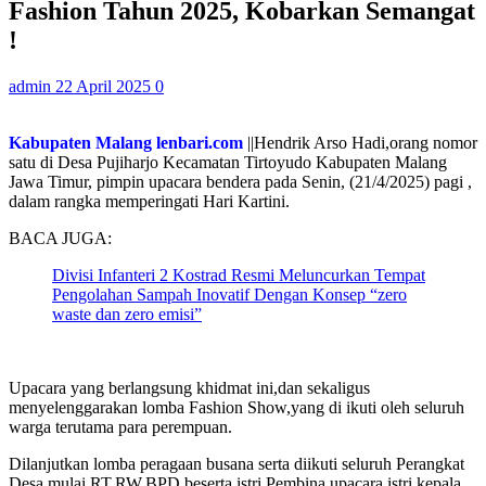
Fashion Tahun 2025, Kobarkan Semangat
!
admin
22 April 2025
0
Kabupaten Malang lenbari.com
||Hendrik Arso Hadi,orang nomor
satu di Desa Pujiharjo Kecamatan Tirtoyudo Kabupaten Malang
Jawa Timur, pimpin upacara bendera pada Senin, (21/4/2025) pagi ,
dalam rangka memperingati Hari Kartini.
BACA JUGA:
Divisi Infanteri 2 Kostrad Resmi Meluncurkan Tempat
Pengolahan Sampah Inovatif Dengan Konsep “zero
waste dan zero emisi”
Upacara yang berlangsung khidmat ini,dan sekaligus
menyelenggarakan lomba Fashion Show,yang di ikuti oleh seluruh
warga terutama para perempuan.
Dilanjutkan lomba peragaan busana serta diikuti seluruh Perangkat
Desa mulai,RT,RW,BPD,beserta istri Pembina upacara,istri kepala