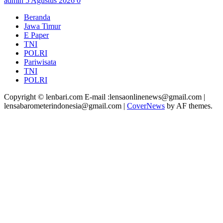
admin
5 Agustus 2026
0
Beranda
Jawa Timur
E Paper
TNI
POLRI
Pariwisata
TNI
POLRI
Copyright © lenbari.com E-mail :lensaonlinenews@gmail.com |
lensabarometerindonesia@gmail.com
|
CoverNews
by AF themes.