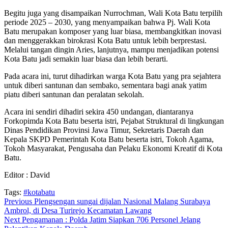
Begitu juga yang disampaikan Nurrochman, Wali Kota Batu terpilih
periode 2025 – 2030, yang menyampaikan bahwa Pj. Wali Kota
Batu merupakan komposer yang luar biasa, membangkitkan inovasi
dan menggerakkan birokrasi Kota Batu untuk lebih berprestasi.
Melalui tangan dingin Aries, lanjutnya, mampu menjadikan potensi
Kota Batu jadi semakin luar biasa dan lebih berarti.
Pada acara ini, turut dihadirkan warga Kota Batu yang pra sejahtera
untuk diberi santunan dan sembako, sementara bagi anak yatim
piatu diberi santunan dan peralatan sekolah.
Acara ini sendiri dihadiri sekira 450 undangan, diantaranya
Forkopimda Kota Batu beserta istri, Pejabat Struktural di lingkungan
Dinas Pendidikan Provinsi Jawa Timur, Sekretaris Daerah dan
Kepala SKPD Pemerintah Kota Batu beserta istri, Tokoh Agama,
Tokoh Masyarakat, Pengusaha dan Pelaku Ekonomi Kreatif di Kota
Batu.
Editor : David
Tags:
#kotabatu
Continue
Previous
Plengsengan sungai dijalan Nasional Malang Surabaya
Ambrol, di Desa Turirejo Kecamatan Lawang
Reading
Next
Pengamanan : Polda Jatim Siapkan 706 Personel Jelang