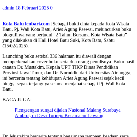
admin
18 Februari 2025
0
Kota Batu lenbari.com
||Sebagai bukti cinta kepada Kota Wisata
Batu, Pj. Wali Kota Batu, Aries Agung Paewai, meluncurkan buku
biografinya yang berjudul “2 Tahun Bersama Kota Wisata Batu”
yang dilakukan di Hall Hotel Batu Suki, Kota Batu, Sabtu
(15/02/2025).
Launching buku setebal 336 halaman itu diawali dengan
memperkenalkan cover buku serta dua orang penulisnya. Buku hasil
catatan Dr. Mustakim, Kepala UPT TIKP Dinas Pendidikan
Provinsi Jawa Timur, dan Dr. Nuruddin dari Universitas Airlangga,
ini bercerita tentang kehidupan Aries Agung Paewai sejak kecil
hingga sepak terjangnya selama menjabat sebagai Pj. Wali Kota
Batu.
BACA JUGA:
Plengsengan sungai dijalan Nasional Malang Surabaya
Ambrol, di Desa Turirejo Kecamatan Lawang
Dr. Mustakim bercerita tentang bagaimana tempaan keadaan serta