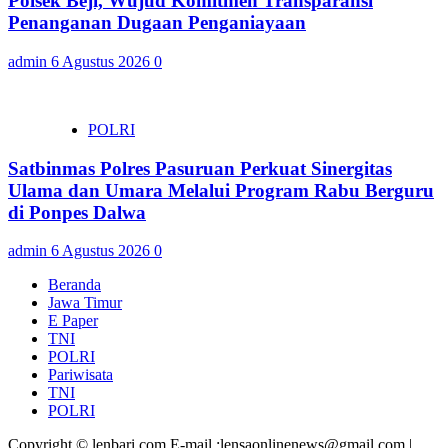
Polsek Beji, Wujud Komitmen Transparansi
Penanganan Dugaan Penganiayaan
admin
6 Agustus 2026
0
POLRI
Satbinmas Polres Pasuruan Perkuat Sinergitas
Ulama dan Umara Melalui Program Rabu Berguru
di Ponpes Dalwa
admin
6 Agustus 2026
0
Beranda
Jawa Timur
E Paper
TNI
POLRI
Pariwisata
TNI
POLRI
Copyright © lenbari.com E-mail :lensaonlinenews@gmail.com |