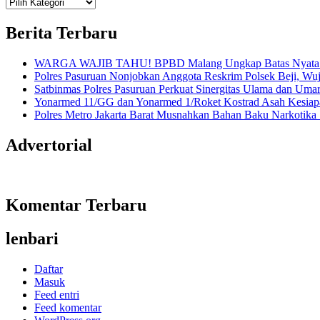
Teknologi
Informasi Sains Telekomunikasi
Berita Terbaru
WARGA WAJIB TAHU! BPBD Malang Ungkap Batas Nyata An
Polres Pasuruan Nonjobkan Anggota Reskrim Polsek Beji, W
Satbinmas Polres Pasuruan Perkuat Sinergitas Ulama dan Uma
Yonarmed 11/GG dan Yonarmed 1/Roket Kostrad Asah Kesiapa
Polres Metro Jakarta Barat Musnahkan Bahan Baku Narkotika 1
Advertorial
Komentar Terbaru
lenbari
Daftar
Masuk
Feed entri
Feed komentar