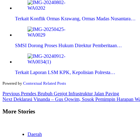
Terkait Konflik Ormas Krawang, Ormas Madas Nusantara…
SMSI Dorong Proses Hukum Direktur Pemberitaan…
Terkait Laporan LSM KPK, Kepolisian Polresta…
Powered by
Contextual Related Posts
Continue
Previous
Pemdes Brubuh Genjot Infrastruktur Jalan Paving
Next
Deklarasi Vinanda – Gus Qowim, Sosok Pemimpin Harapan Wa
Reading
More Stories
Daerah