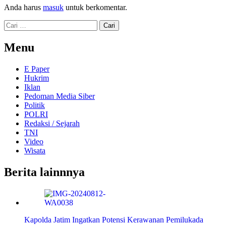
Anda harus
masuk
untuk berkomentar.
Cari
untuk:
Menu
E Paper
Hukrim
Iklan
Pedoman Media Siber
Politik
POLRI
Redaksi / Sejarah
TNI
Video
Wisata
Berita lainnnya
Kapolda Jatim Ingatkan Potensi Kerawanan Pemilukada