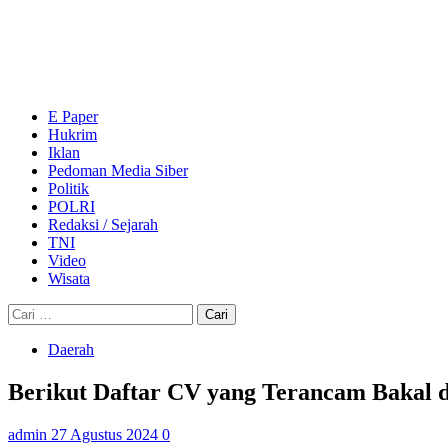
Skip
to
content
Primary
Menu
E Paper
Hukrim
Iklan
Pedoman Media Siber
Politik
POLRI
Redaksi / Sejarah
TNI
Video
Wisata
Cari
untuk:
Daerah
Berikut Daftar CV yang Terancam Bakal
admin
27 Agustus 2024
0