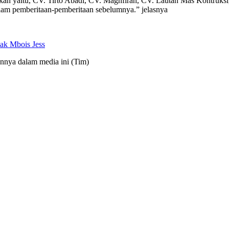
an yaitu, CV. Tirto Abadi, CV. Maghfirah, CV. Lautan Mas Kontruksi,
dalam pemberitaan-pemberitaan sebelumnya.” jelasnya
ak Mbois Jess
annya dalam media ini (Tim)