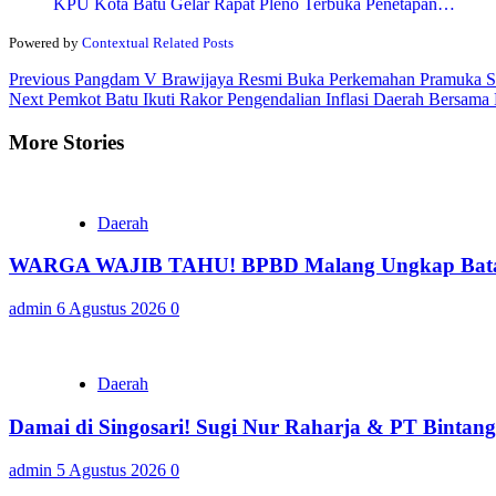
KPU Kota Batu Gelar Rapat Pleno Terbuka Penetapan…
Powered by
Contextual Related Posts
Continue
Previous
Pangdam V Brawijaya Resmi Buka Perkemahan Pramuka Sak
Next
Pemkot Batu Ikuti Rakor Pengendalian Inflasi Daerah Bersama
Reading
More Stories
Daerah
WARGA WAJIB TAHU! BPBD Malang Ungkap Batas 
admin
6 Agustus 2026
0
Daerah
Damai di Singosari! Sugi Nur Raharja & PT Bintan
admin
5 Agustus 2026
0