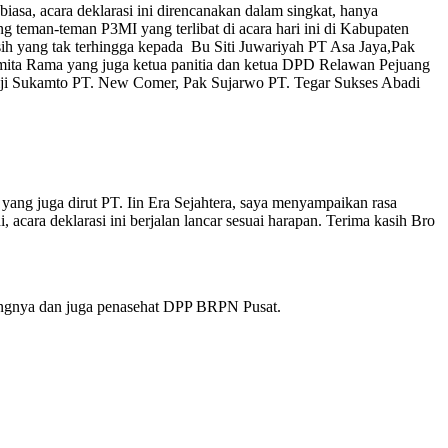
sa, acara deklarasi ini direncanakan dalam singkat, hanya
ang teman-teman P3MI yang terlibat di acara hari ini di Kabupaten
h yang tak terhingga kepada Bu Siti Juwariyah PT Asa Jaya,Pak
amita Rama yang juga ketua panitia dan ketua DPD Relawan Pejuang
iji Sukamto PT. New Comer, Pak Sujarwo PT. Tegar Sukses Abadi
g juga dirut PT. Iin Era Sejahtera, saya menyampaikan rasa
, acara deklarasi ini berjalan lancar sesuai harapan. Terima kasih Bro
langnya dan juga penasehat DPP BRPN Pusat.