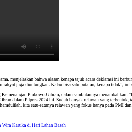
ma, menjelaskan bahwa alasan kenapa tajuk acara deklarasi ini berbu
 rakyat juga diuntungkan. Kalau bisa satu putaran, kenapa tidak”, im
emenangan Prabowo-Gibran, dalam sambutannya menambahkan: “Inisiat
bran dalam Pilpres 2024 ini. Sudah banyak relawan yang terbentuk, 
lkhamdulilah, kita satu-satunya relawan yang fokus hanya pada PMI da
Wira Kartika di Hari Lahan Basah