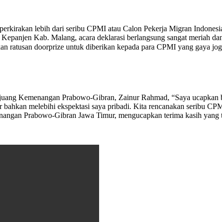
𝙈 ||Diperkirakan lebih dari seribu CPMI atau Calon Pekerja Migran Ind
epanjen Kab. Malang, acara deklarasi berlangsung sangat meriah dan
n ratusan doorprize untuk diberikan kepada para CPMI yang gaya joge
juang Kemenangan Prabowo-Gibran, Zainur Rahmad, “Saya ucapkan ber
ar bahkan melebihi ekspektasi saya pribadi. Kita rencanakan seribu CPMI,
ngan Prabowo-Gibran Jawa Timur, mengucapkan terima kasih yang ta