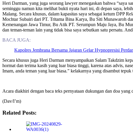
Heri Darman, yang juga seorang lawyer menegaskan bahwa “saya sanga
seminggu namun kita melihat bukti nyata hari ini, di depan saya, lebi
Malang. Secara khusus, dalam kapasitas saya sebagai ketum DPP R
Mochtar Subairi dari PT. Tritama Bina Karya, Bu Siti Munawaroh da
Kemenangan Jawa Timur, Bu Atik PT. Serumpun Maju Jaya, Bu Murt
dan teman-teman lain yang tidak bisa saya sebutkan satu persatu. Anda
BACA JUGA:
Kapolres Jembrana Bersama Jajaran Gelar Hypnopresisi Perd
Secara khusus juga Heri Darman menyampaikan Salam Takdzim kepada
hormat dan terima kasih yang luar biasa tinggi, karena atas advis, nas
Imam, anda teman yang luar biasa.” kelakarnya yang disambut tepuk 
Acara diakhiri dengan baca teks pernyataan dukungan dan doa yang
(Dav/I’m)
Related Posts: