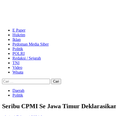
Skip
to
content
Primary
Menu
E Paper
Hukrim
Iklan
Pedoman Media Siber
Politik
POLRI
Redaksi / Sejarah
TNI
Video
Wisata
Cari
untuk:
Daerah
Politik
Seribu CPMI Se Jawa Timur Deklarasika