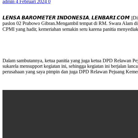
admin
4 Februari 2024
0
𝙇𝙀𝙉𝙎𝘼 𝘽𝘼𝙍𝙊𝙈𝙀𝙏𝙀𝙍 𝙄𝙉𝘿𝙊𝙉𝙀𝙎𝙄𝘼, 𝙇𝙀𝙉𝘽𝘼𝙍𝙄.𝘾𝙊
paslon 02 Prabowo Gibran.Mengambil tempat di RM. Swara Alam di K
CPMI yang hadir, kemeriahan semakin seru karena panitia menyediaka
Dalam sambutannya, ketua panitia yang juga ketua DPD Relawan Pe
sukarela mensupport kegiatan ini, sehingga kegiatan ini berjalan lanc
perusahaan yang saya pimpin dan juga DPD Relawan Pejuang Kemena