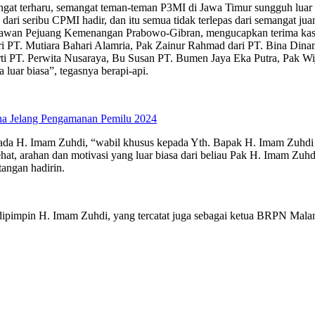
t terharu, semangat teman-teman P3MI di Jawa Timur sungguh luar bia
h dari seribu CPMI hadir, dan itu semua tidak terlepas dari semangat ju
elawan Pejuang Kemenangan Prabowo-Gibran, mengucapkan terima kasi
ri PT. Mutiara Bahari Alamria, Pak Zainur Rahmad dari PT. Bina Din
i PT. Perwita Nusaraya, Bu Susan PT. Bumen Jaya Eka Putra, Pak W
 luar biasa”, tegasnya berapi-api.
ana Jelang Pengamanan Pemilu 2024
 H. Imam Zuhdi, “wabil khusus kepada Yth. Bapak H. Imam Zuhdi yan
ehat, arahan dan motivasi yang luar biasa dari beliau Pak H. Imam Zuhdi
tangan hadirin.
 dipimpin H. Imam Zuhdi, yang tercatat juga sebagai ketua BRPN Ma