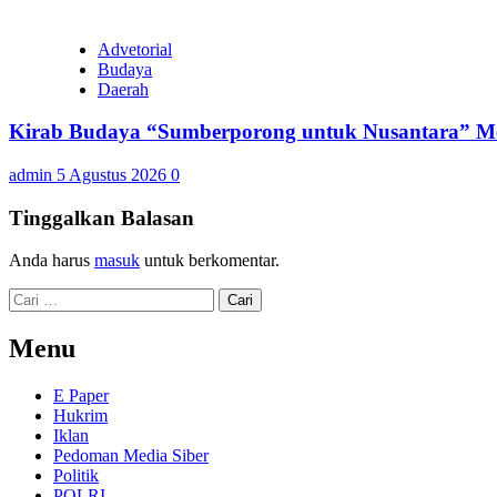
Advetorial
Budaya
Daerah
Kirab Budaya “Sumberporong untuk Nusantara” Me
admin
5 Agustus 2026
0
Tinggalkan Balasan
Anda harus
masuk
untuk berkomentar.
Cari
untuk:
Menu
E Paper
Hukrim
Iklan
Pedoman Media Siber
Politik
POLRI