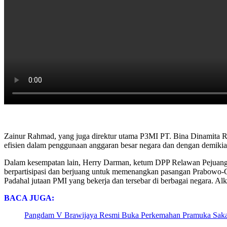
Zainur Rahmad, yang juga direktur utama P3MI PT. Bina Dinamita Ra
efisien dalam penggunaan anggaran besar negara dan dengan demikian
Dalam kesempatan lain, Herry Darman, ketum DPP Relawan Pejuang K
berpartisipasi dan berjuang untuk memenangkan pasangan Prabowo-Gi
Padahal jutaan PMI yang bekerja dan tersebar di berbagai negara. A
BACA JUGA:
Pangdam V Brawijaya Resmi Buka Perkemahan Pramuka Saka 