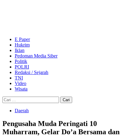
Skip
to
content
Primary
Menu
E Paper
Hukrim
Iklan
Pedoman Media Siber
Politik
POLRI
Redaksi / Sejarah
TNI
Video
Wisata
Cari
untuk:
Daerah
Pengusaha Muda Peringati 10
Muharram, Gelar Do’a Bersama dan