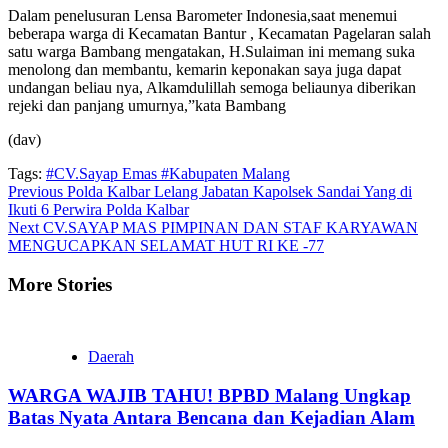
Dalam penelusuran Lensa Barometer Indonesia,saat menemui
beberapa warga di Kecamatan Bantur , Kecamatan Pagelaran salah
satu warga Bambang mengatakan, H.Sulaiman ini memang suka
menolong dan membantu, kemarin keponakan saya juga dapat
undangan beliau nya, Alkamdulillah semoga beliaunya diberikan
rejeki dan panjang umurnya,”kata Bambang
(dav)
Tags:
#CV.Sayap Emas #Kabupaten Malang
Continue
Previous
Polda Kalbar Lelang Jabatan Kapolsek Sandai Yang di
Ikuti 6 Perwira Polda Kalbar
Reading
Next
CV.SAYAP MAS PIMPINAN DAN STAF KARYAWAN
MENGUCAPKAN SELAMAT HUT RI KE -77
More Stories
Daerah
WARGA WAJIB TAHU! BPBD Malang Ungkap
Batas Nyata Antara Bencana dan Kejadian Alam