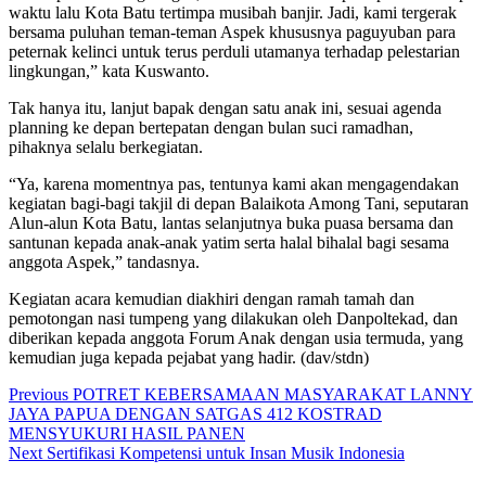
waktu lalu Kota Batu tertimpa musibah banjir. Jadi, kami tergerak
bersama puluhan teman-teman Aspek khususnya paguyuban para
peternak kelinci untuk terus perduli utamanya terhadap pelestarian
lingkungan,” kata Kuswanto.
Tak hanya itu, lanjut bapak dengan satu anak ini, sesuai agenda
planning ke depan bertepatan dengan bulan suci ramadhan,
pihaknya selalu berkegiatan.
“Ya, karena momentnya pas, tentunya kami akan mengagendakan
kegiatan bagi-bagi takjil di depan Balaikota Among Tani, seputaran
Alun-alun Kota Batu, lantas selanjutnya buka puasa bersama dan
santunan kepada anak-anak yatim serta halal bihalal bagi sesama
anggota Aspek,” tandasnya.
Kegiatan acara kemudian diakhiri dengan ramah tamah dan
pemotongan nasi tumpeng yang dilakukan oleh Danpoltekad, dan
diberikan kepada anggota Forum Anak dengan usia termuda, yang
kemudian juga kepada pejabat yang hadir. (dav/stdn)
Continue
Previous
POTRET KEBERSAMAAN MASYARAKAT LANNY
JAYA PAPUA DENGAN SATGAS 412 KOSTRAD
Reading
MENSYUKURI HASIL PANEN
Next
Sertifikasi Kompetensi untuk Insan Musik Indonesia