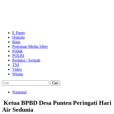
Skip
to
content
Primary
Menu
E Paper
Hukrim
Iklan
Pedoman Media Siber
Politik
POLRI
Redaksi / Sejarah
TNI
Video
Wisata
Cari
untuk:
Nasional
Ketua BPBD Desa Punten Peringati Hari
Air Sedunia