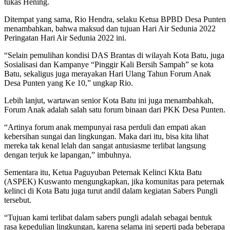
tukas Hening.
Ditempat yang sama, Rio Hendra, selaku Ketua BPBD Desa Punten
menambahkan, bahwa maksud dan tujuan Hari Air Sedunia 2022
Peringatan Hari Air Sedunia 2022 ini.
“Selain pemulihan kondisi DAS Brantas di wilayah Kota Batu, juga
Sosialisasi dan Kampanye “Pinggir Kali Bersih Sampah” se kota
Batu, sekaligus juga merayakan Hari Ulang Tahun Forum Anak
Desa Punten yang Ke 10,” ungkap Rio.
Lebih lanjut, wartawan senior Kota Batu ini juga menambahkah,
Forum Anak adalah salah satu forum binaan dari PKK Desa Punten.
“Artinya forum anak mempunyai rasa perduli dan empati akan
kebersihan sungai dan lingkungan. Maka dari itu, bisa kita lihat
mereka tak kenal lelah dan sangat antusiasme terlibat langsung
dengan terjuk ke lapangan,” imbuhnya.
Sementara itu, Ketua Paguyuban Peternak Kelinci Kkta Batu
(ASPEK) Kuswanto mengungkapkan, jika komunitas para peternak
kelinci di Kota Batu juga turut andil dalam kegiatan Sabers Pungli
tersebut.
“Tujuan kami terlibat dalam sabers pungli adalah sebagai bentuk
rasa kepedulian lingkungan, karena selama ini seperti pada beberapa