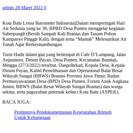
admin
28 Maret 2022
0
Kota Batu Lensa Barometer Indonesia||Dalam memperingati Hari
Air Sedunia yang ke 30, BPBD Desa Punten menggelar kegiatan
Saberpungli (Bersih Sampah Kali Brantas dan Tanam Pohon
Kampanye Pinggir Kali), dengan tema “Mantab” Melestarikan Air
Tanah Agar Berkesinambungan.
Turut Hadir dalam giat yang bertempat di Cafe D’Lumpang, Jalan
Anjasmoro, Dusun Payan, Desa Punten, Kecamatan Bumiaji,
Minggu (27/3/2022) tersebut, Danpoltekad, Kepala Desa, Kepala
Dusun Payan, Kabid Pemeliharaan dan Operasional Balai Besar
Wilayah Sungai (BBWS) Brantas Provinsi Jawa Timur, Badan
Permusyawaratan Desa (BPD) Desa Punten, Forum Anak Angkasa
Junior, BBWS (Balai Besar Wilayah Sungai Brantas) dan warga
sekitar, serta paguyuban peternak kelinci Kota Batu (ASPEK).
BACA JUGA:
Pentingnya Pendokumentasian Kesejarahan Brimob
Untuk Kebangsaan