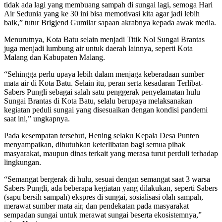
tidak ada lagi yang membuang sampah di sungai lagi, semoga Hari
Air Sedunia yang ke 30 ini bisa memotivasi kita agar jadi lebih
baik,” tutur Brigjend Gumilar sapaan akrabnya kepada awak media.
Menurutnya, Kota Batu selain menjadi Titik Nol Sungai Brantas
juga menjadi lumbung air untuk daerah lainnya, seperti Kota
Malang dan Kabupaten Malang.
“Sehingga perlu upaya lebih dalam menjaga keberadaan sumber
mata air di Kota Batu. Selain itu, peran serta kesadaran Terlibat-
Sabers Pungli sebagai salah satu penggerak penyelamatan hulu
Sungai Brantas di Kota Batu, selalu berupaya melaksanakan
kegiatan peduli sungai yang disesuaikan dengan kondisi pandemi
saat ini,” ungkapnya.
Pada kesempatan tersebut, Hening selaku Kepala Desa Punten
menyampaikan, dibutuhkan keterlibatan bagi semua pihak
masyarakat, maupun dinas terkait yang merasa turut perduli terhadap
lingkungan.
“Semangat bergerak di hulu, sesuai dengan semangat saat 3 warsa
Sabers Pungli, ada beberapa kegiatan yang dilakukan, seperti Sabers
(sapu bersih sampah) ekspres di sungai, sosialisasi olah sampah,
merawat sumber mata air, dan pendekatan pada masyarakat
sempadan sungai untuk merawat sungai beserta ekosistemnya,”