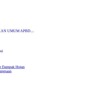
KAN UMUM APBD…
si
ur Dampak Hujan
angsaan