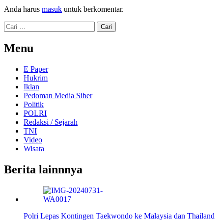
Anda harus
masuk
untuk berkomentar.
Cari
untuk:
Menu
E Paper
Hukrim
Iklan
Pedoman Media Siber
Politik
POLRI
Redaksi / Sejarah
TNI
Video
Wisata
Berita lainnnya
Polri Lepas Kontingen Taekwondo ke Malaysia dan Thailand