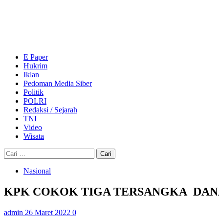
Skip
to
content
Primary
Menu
E Paper
Hukrim
Iklan
Pedoman Media Siber
Politik
POLRI
Redaksi / Sejarah
TNI
Video
Wisata
Cari
untuk:
Nasional
KPK COKOK TIGA TERSANGKA DAN
admin
26 Maret 2022
0