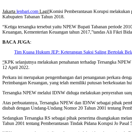
Jakarta
lenbari.com
Lagi!
Komisi Pemberantasan Korupsi melakukan pe
Kabupaten Tabanan Tahun 2018.
“Ketiga tersangka tersebut yaitu NPEW Bupati Tabanan periode 201
Keuangan, Kementerian Keuangan tahun 2017,”tandas Ali Fikri Bi
BACA JUGA
:
Tim Kuasa Hukum JEP: Keterangan Saksi Saling Bertolak Bel
“
KPK selanjutnya melakukan penahanan terhadap Tersangka NPEW di
12 April 2022.
Perkara ini merupakan pengembangan dari penanganan perkara den
Perimbangan Keuangan, yang telah memiliki putusan berkekuatan hu
Tersangka NPEW melalui IDNW diduga melakukan penyerahan uang s
Atas perbuatannya, Tersangka NPEW dan IDNW sebagai pihak pember
diubah dengan Undang-Undang Nomor 20 Tahun 2001 tentang Pembera
Sedangkan Tersangka RS sebagai pihak penerima disangkakan mela
Tahun 2001 tentang Pemberantasan Tindak Pidana Korupsi Jo Pasal 