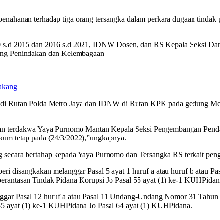
nahanan terhadap tiga orang tersangka dalam perkara dugaan tindak p
0 s.d 2015 dan 2016 s.d 2021, IDNW Dosen, dan RS Kepala Seksi Dana 
dang Penindakan dan Kelembagaan
akang
 Rutan Polda Metro Jaya dan IDNW di Rutan KPK pada gedung Merah P
gan terdakwa Yaya Purnomo Mantan Kepala Seksi Pengembangan Pend
kum tetap pada (24/3/2022),”ungkapnya.
ecara bertahap kepada Yaya Purnomo dan Tersangka RS terkait pen
i disangkakan melanggar Pasal 5 ayat 1 huruf a atau huruf b atau 
ntasan Tindak Pidana Korupsi Jo Pasal 55 ayat (1) ke-1 KUHPidana
nggar Pasal 12 huruf a atau Pasal 11 Undang-Undang Nomor 31 Tahu
55 ayat (1) ke-1 KUHPidana Jo Pasal 64 ayat (1) KUHPidana.