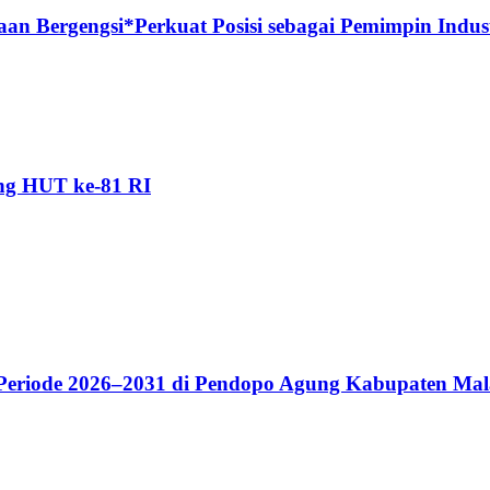
n Bergengsi*Perkuat Posisi sebagai Pemimpin Industr
ang HUT ke-81 RI
riode 2026–2031 di Pendopo Agung Kabupaten Ma