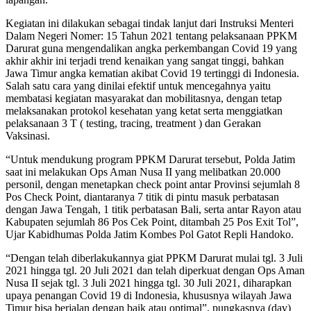
Kegiatan ini dilakukan sebagai tindak lanjut dari Instruksi Menteri
Dalam Negeri Nomer: 15 Tahun 2021 tentang pelaksanaan PPKM
Darurat guna mengendalikan angka perkembangan Covid 19 yang
akhir akhir ini terjadi trend kenaikan yang sangat tinggi, bahkan
Jawa Timur angka kematian akibat Covid 19 tertinggi di Indonesia.
Salah satu cara yang dinilai efektif untuk mencegahnya yaitu
membatasi kegiatan masyarakat dan mobilitasnya, dengan tetap
melaksanakan protokol kesehatan yang ketat serta menggiatkan
pelaksanaan 3 T ( testing, tracing, treatment ) dan Gerakan
Vaksinasi.
“Untuk mendukung program PPKM Darurat tersebut, Polda Jatim
saat ini melakukan Ops Aman Nusa II yang melibatkan 20.000
personil, dengan menetapkan check point antar Provinsi sejumlah 8
Pos Check Point, diantaranya 7 titik di pintu masuk perbatasan
dengan Jawa Tengah, 1 titik perbatasan Bali, serta antar Rayon atau
Kabupaten sejumlah 86 Pos Cek Point, ditambah 25 Pos Exit Tol”,
Ujar Kabidhumas Polda Jatim Kombes Pol Gatot Repli Handoko.
“Dengan telah diberlakukannya giat PPKM Darurat mulai tgl. 3 Juli
2021 hingga tgl. 20 Juli 2021 dan telah diperkuat dengan Ops Aman
Nusa II sejak tgl. 3 Juli 2021 hingga tgl. 30 Juli 2021, diharapkan
upaya penangan Covid 19 di Indonesia, khususnya wilayah Jawa
Timur bisa berjalan dengan baik atau optimal”, pungkasnya (dav)