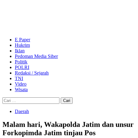
Skip
to
content
Primary
Menu
E Paper
Hukrim
Iklan
Pedoman Media Siber
Politik
POLRI
Redaksi / Sejarah
TNI
Video
Wisata
Cari
untuk:
Daerah
Malam hari, Wakapolda Jatim dan unsur
Forkopimda Jatim tinjau Pos