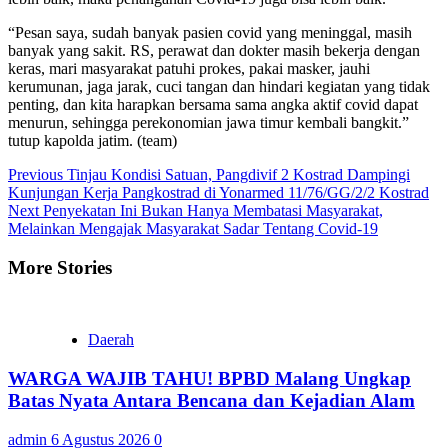
“Pesan saya, sudah banyak pasien covid yang meninggal, masih
banyak yang sakit. RS, perawat dan dokter masih bekerja dengan
keras, mari masyarakat patuhi prokes, pakai masker, jauhi
kerumunan, jaga jarak, cuci tangan dan hindari kegiatan yang tidak
penting, dan kita harapkan bersama sama angka aktif covid dapat
menurun, sehingga perekonomian jawa timur kembali bangkit.”
tutup kapolda jatim. (team)
Continue
Previous
Tinjau Kondisi Satuan, Pangdivif 2 Kostrad Dampingi
Kunjungan Kerja Pangkostrad di Yonarmed 11/76/GG/2/2 Kostrad
Reading
Next
Penyekatan Ini Bukan Hanya Membatasi Masyarakat,
Melainkan Mengajak Masyarakat Sadar Tentang Covid-19
More Stories
Daerah
WARGA WAJIB TAHU! BPBD Malang Ungkap
Batas Nyata Antara Bencana dan Kejadian Alam
admin
6 Agustus 2026
0