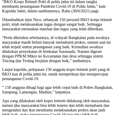
“BKO Korps Brimob Polri di polda jatim ini dalam rangka
membantu penanganan Pandemi Covid-19 di Polda Jatim,” kata
Kapolda Jatim, dalam sambutannya, Rabu (30/6/2021) pagi.
Ditambahkan irjen Nico, sebanyak 150 personil BKO korps brimob
polri, telah melaksanakan tugas dengan sangat baik. Sehingga
masyarakat merasakan manfaat dan tugas yang telah diberikan.
“Perlu diketahui sebelumnya, di wilayah Bangkalan pada awalnya
masyarakat masih belum banyak memahami prokes, namun saat ini
telah terjadi sistem penanganan yang baik. Kemudian awalnya
dilakukan penyekatan di Jembatan Suramadu. Namun digeser
dengan PPKM Mikro ke Kecamatan dan desa sehingga sistem
Tracing dan Testing berjalan dengan baik,” tambahnya.
Lanjut kapolda, pelepasan 150 anggota koprs brimob polri yang di
BKO kan di polda jatim ini, untuk memperkuat dan mempercepat
penanganan Covid-19.
” 150 anggota dibagi bagi agar lebih cepat baik di Polres Bangkalan,
Sampang, Lamongan, Madiun,” lanjutnya.
Apa yang dilakukan oleh koprs brimob didukung oleh masyarakat,
namun jika masyarakat bisa lebih instens dan lebih memahami dan
mengetahui dan ikut membantu melaksanakan prokes akan jauh
lebih baik, maka penanganan Covid-19 juga bisa lebih baik.