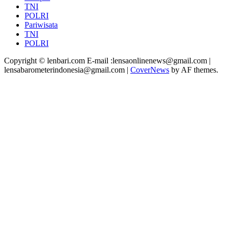
TNI
POLRI
Pariwisata
TNI
POLRI
Copyright © lenbari.com E-mail :lensaonlinenews@gmail.com |
lensabarometerindonesia@gmail.com
|
CoverNews
by AF themes.