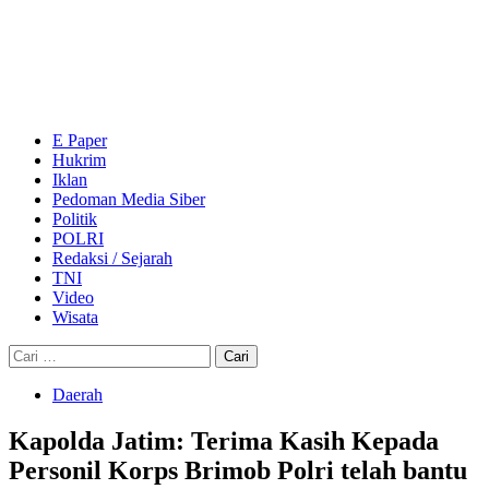
Skip
to
content
Primary
Menu
E Paper
Hukrim
Iklan
Pedoman Media Siber
Politik
POLRI
Redaksi / Sejarah
TNI
Video
Wisata
Cari
untuk:
Daerah
Kapolda Jatim: Terima Kasih Kepada
Personil Korps Brimob Polri telah bantu