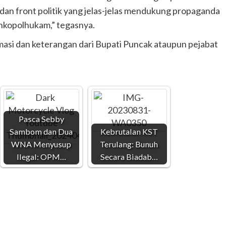
 dan front politik yang jelas-jelas mendukung propaganda
nkopolhukam,” tegasnya.
rmasi dan keterangan dari Bupati Puncak ataupun pejabat
Pasca Sebby
Sambom dan Dua
Kebrutalan KST
WNA Menyusup
Terulang: Bunuh
Ilegal: OPM…
Secara Biadab…