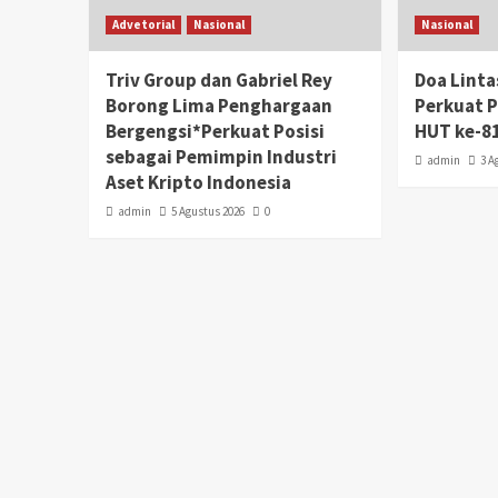
Advetorial
Nasional
Nasional
Triv Group dan Gabriel Rey
Doa Lint
Borong Lima Penghargaan
Perkuat 
Bergengsi*Perkuat Posisi
HUT ke-81
sebagai Pemimpin Industri
admin
3 A
Aset Kripto Indonesia
admin
5 Agustus 2026
0