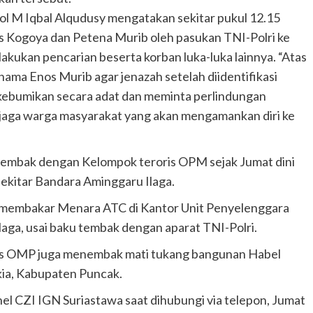
M Iqbal Alqudusy mengatakan sekitar pukul 12.15
ius Kogoya dan Petena Murib oleh pasukan TNI-Polri ke
ilakukan pencarian beserta korban luka-luka lainnya. “Atas
nama Enos Murib agar jenazah setelah diidentifikasi
kebumikan secara adat dan meminta perlindungan
jaga warga masyarakat yang akan mengamankan diri ke
u tembak dengan Kelompok teroris OPM sejak Jumat dini
sekitar Bandara Aminggaru Ilaga.
a membakar Menara ATC di Kantor Unit Penyelenggara
aga, usai baku tembak dengan aparat TNI-Polri.
is OMP juga menembak mati tukang bangunan Habel
kia, Kabupaten Puncak.
nel CZI IGN Suriastawa saat dihubungi via telepon, Jumat