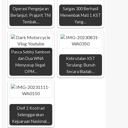
Operasi Pengejaran
Satgas 300 Berhasil
Berlanjut: Prajurit TNI
Menembak Mati 1 KST
Tembak…
Yang…
Pasca Sebby Sambom
dan Dua WNA
Kebrutalan KST
Menyusup Ilegal:
Terulang: Bunuh
OPM…
Secara Biadab…
Divif 2 Kostrad
Selenggarakan
Kejuaraan Nasional…