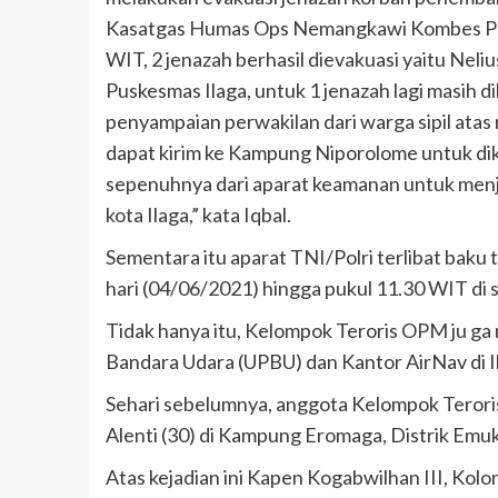
Kasatgas Humas Ops Nemangkawi Kombes Pol 
WIT, 2 jenazah berhasil dievakuasi yaitu Nel
Puskesmas Ilaga, untuk 1 jenazah lagi masih d
penyampaian perwakilan dari warga sipil atas 
dapat kirim ke Kampung Niporolome untuk di
sepenuhnya dari aparat keamanan untuk men
kota Ilaga,” kata Iqbal.
Sementara itu aparat TNI/Polri terlibat bak
hari (04/06/2021) hingga pukul 11.30 WIT di 
Tidak hanya itu, Kelompok Teroris OPM ju g
Bandara Udara (UPBU) dan Kantor AirNav di Il
Sehari sebelumnya, anggota Kelompok Teror
Alenti (30) di Kampung Eromaga, Distrik Emu
Atas kejadian ini Kapen Kogabwilhan III, Kolo