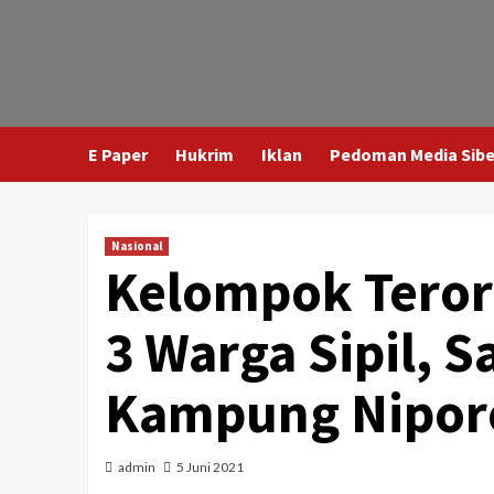
E Paper
Hukrim
Iklan
Pedoman Media Sibe
Nasional
Kelompok Teror
3 Warga Sipil, 
Kampung Nipor
admin
5 Juni 2021