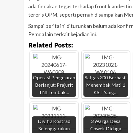
ada tindakan tegas terhadap front klandestin
teroris OPM, seperti pernah disampaikan Me
Sampai berita ini diturunkan belum ada konfi
Pemda lain terkait kejadian ini.
Related Posts:
Operasi Pengejaran
Satgas 300 Berhasil
Berlanjut: Prajurit
Menembak Mati 1
TNI Tembak…
KST Yang…
Divif 2 Kostrad
3 Warga Desa
Selenggarakan
Cowek Diduga