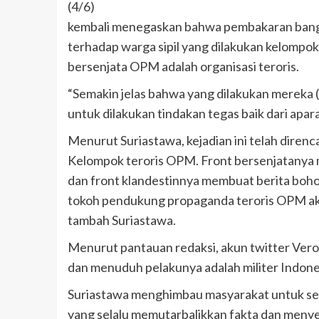
(4/6)
kembali menegaskan bahwa pembakaran bang
terhadap warga sipil yang dilakukan kelompo
bersenjata OPM adalah organisasi teroris.
“Semakin jelas bahwa yang dilakukan mereka 
untuk dilakukan tindakan tegas baik dari ap
Menurut Suriastawa, kejadian ini telah direnc
Kelompok teroris OPM. Front bersenjatanya 
dan front klandestinnya membuat berita boho
tokoh pendukung propaganda teroris OPM aka
tambah Suriastawa.
Menurut pantauan redaksi, akun twitter Ver
dan menuduh pelakunya adalah militer Indone
Suriastawa menghimbau masyarakat untuk sel
yang selalu memutarbalikkan fakta dan menye