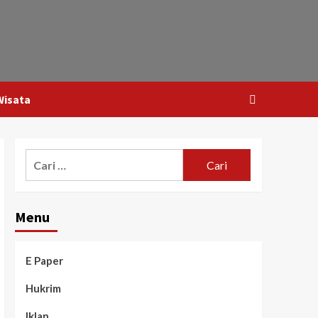
Wisata
Menu
E Paper
Hukrim
Iklan