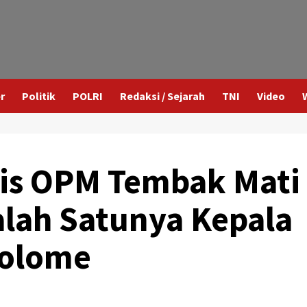
r
Politik
POLRI
Redaksi / Sejarah
TNI
Video
is OPM Tembak Mati
Salah Satunya Kepala
olome