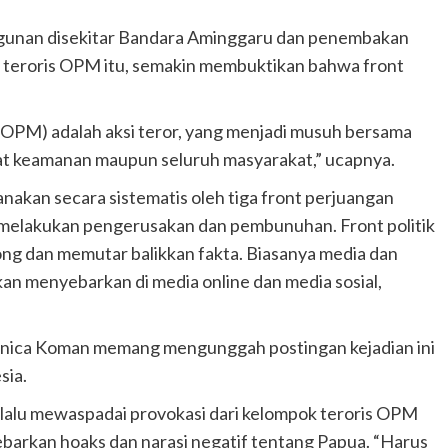
unan disekitar Bandara Aminggaru dan penembakan
k teroris OPM itu, semakin membuktikan bahwa front
(OPM) adalah aksi teror, yang menjadi musuh bersama
arat keamanan maupun seluruh masyarakat,” ucapnya.
anakan secara sistematis oleh tiga front perjuangan
melakukan pengerusakan dan pembunuhan. Front politik
ng dan memutar balikkan fakta. Biasanya media dan
n menyebarkan di media online dan media sosial,
onica Koman memang mengunggah postingan kejadian ini
sia.
alu mewaspadai provokasi dari kelompok teroris OPM
barkan hoaks dan narasi negatif tentang Papua. “Harus