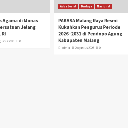
Advetorial
Budaya
Nasional
as Agama di Monas
PAKASA Malang Raya Resmi
Persatuan Jelang
Kukuhkan Pengurus Periode
 RI
2026–2031 di Pendopo Agung
Kabupaten Malang
gustus 2026
0
admin
2 Agustus 2026
0