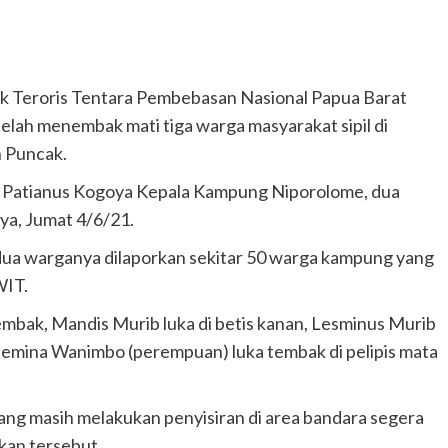
 Teroris Tentara Pembebasan Nasional Papua Barat
ah menembak mati tiga warga masyarakat sipil di
 Puncak.
ah Patianus Kogoya Kepala Kampung Niporolome, dua
ya, Jumat 4/6/21.
a warganya dilaporkan sekitar 50 warga kampung yang
WIT.
tembak, Mandis Murib luka di betis kanan, Lesminus Murib
elemina Wanimbo (perempuan) luka tembak di pelipis mata
yang masih melakukan penyisiran di area bandara segera
kan tersebut.