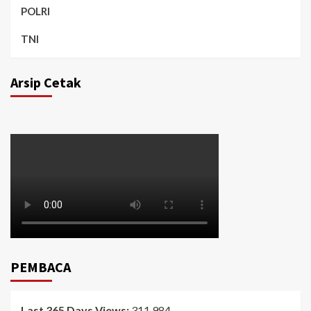
POLRI
TNI
Arsip Cetak
PEMBACA
Last 365 Days Views:
311,984