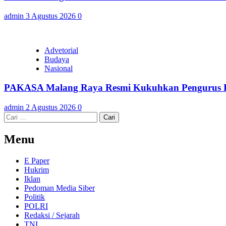
admin
3 Agustus 2026
0
Advetorial
Budaya
Nasional
PAKASA Malang Raya Resmi Kukuhkan Pengurus Pe
admin
2 Agustus 2026
0
Cari
untuk:
Menu
E Paper
Hukrim
Iklan
Pedoman Media Siber
Politik
POLRI
Redaksi / Sejarah
TNI