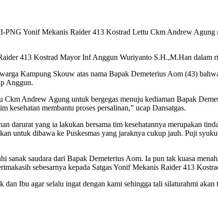
onif Mekanis Raider 413 Kostrad Lettu Ckm Andrew Agung memba
ider 413 Kostrad Mayor Inf Anggun Wuriyanto S.H.,M.Han dalam rilis 
g warga Kampung Skouw atas nama Bapak Demeterius Aom (43) bahwa i
kap Anggun.
ttu Ckm Andrew Agung untuk bergegas menuju kediaman Bapak Demeteri
 tim kesehatan membantu proses persalinan,” ucap Dansatgas.
an darurat yang ia lakukan bersama tim kesehatannya merupakan tindak
nkan untuk dibawa ke Puskesmas yang jaraknya cukup jauh. Puji syuk
uhi sanak saudara dari Bapak Demeterius Aom. Ia pun tak kuasa menahan
terimakasih sebesarnya kepada Satgas Yonif Mekanis Raider 413 Kostra
 Ibu agar selalu ingat dengan kami sehingga tali silaturahmi akan tet