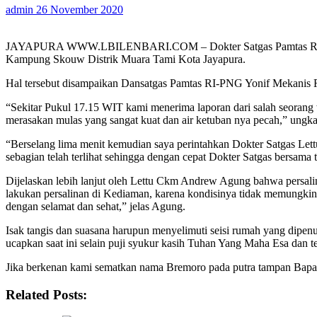
admin
26 November 2020
JAYAPURA WWW.LBILENBARI.COM – Dokter Satgas Pamtas RI-PNG Y
Kampung Skouw Distrik Muara Tami Kota Jayapura.
Hal tersebut disampaikan Dansatgas Pamtas RI-PNG Yonif Mekanis Ra
“Sekitar Pukul 17.15 WIT kami menerima laporan dari salah seoran
merasakan mulas yang sangat kuat dan air ketuban nya pecah,” ung
“Berselang lima menit kemudian saya perintahkan Dokter Satgas Le
sebagian telah terlihat sehingga dengan cepat Dokter Satgas bersama
Dijelaskan lebih lanjut oleh Lettu Ckm Andrew Agung bahwa persalin
lakukan persalinan di Kediaman, karena kondisinya tidak memungki
dengan selamat dan sehat,” jelas Agung.
Isak tangis dan suasana harupun menyelimuti seisi rumah yang dipen
ucapkan saat ini selain puji syukur kasih Tuhan Yang Maha Esa dan 
Jika berkenan kami sematkan nama Bremoro pada putra tampan Bapak dan
Related Posts: