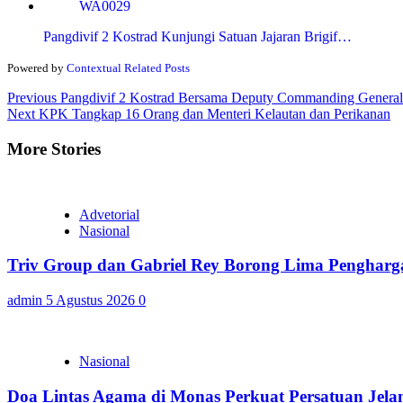
Pangdivif 2 Kostrad Kunjungi Satuan Jajaran Brigif…
Powered by
Contextual Related Posts
Continue
Previous
Pangdivif 2 Kostrad Bersama Deputy Commanding General
Next
KPK Tangkap 16 Orang dan Menteri Kelautan dan Perikanan
Reading
More Stories
Advetorial
Nasional
Triv Group dan Gabriel Rey Borong Lima Penghargaa
admin
5 Agustus 2026
0
Nasional
Doa Lintas Agama di Monas Perkuat Persatuan Jel