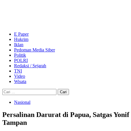
Skip
to
content
Primary
Menu
E Paper
Hukrim
Iklan
Pedoman Media Siber
Politik
POLRI
Redaksi / Sejarah
TNI
Video
Wisata
Cari
untuk:
Nasional
Persalinan Darurat di Papua, Satgas Yon
Tampan