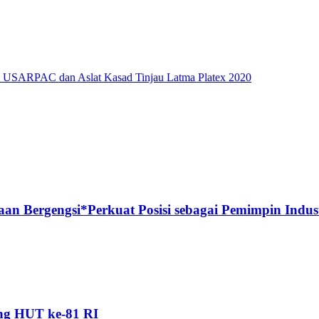
 USARPAC dan Aslat Kasad Tinjau Latma Platex 2020
n Bergengsi*Perkuat Posisi sebagai Pemimpin Industr
ang HUT ke-81 RI