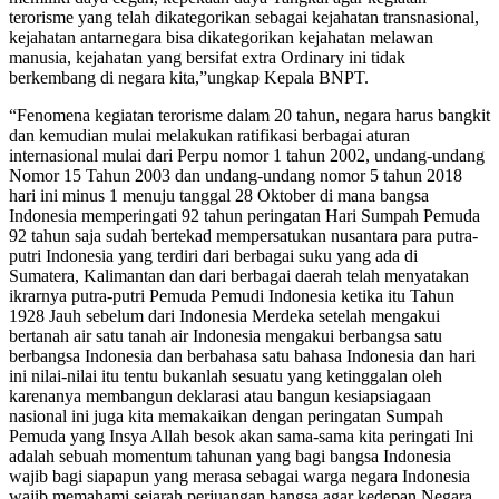
terorisme yang telah dikategorikan sebagai kejahatan transnasional,
kejahatan antarnegara bisa dikategorikan kejahatan melawan
manusia, kejahatan yang bersifat extra Ordinary ini tidak
berkembang di negara kita,”ungkap Kepala BNPT.
“Fenomena kegiatan terorisme dalam 20 tahun, negara harus bangkit
dan kemudian mulai melakukan ratifikasi berbagai aturan
internasional mulai dari Perpu nomor 1 tahun 2002, undang-undang
Nomor 15 Tahun 2003 dan undang-undang nomor 5 tahun 2018
hari ini minus 1 menuju tanggal 28 Oktober di mana bangsa
Indonesia memperingati 92 tahun peringatan Hari Sumpah Pemuda
92 tahun saja sudah bertekad mempersatukan nusantara para putra-
putri Indonesia yang terdiri dari berbagai suku yang ada di
Sumatera, Kalimantan dan dari berbagai daerah telah menyatakan
ikrarnya putra-putri Pemuda Pemudi Indonesia ketika itu Tahun
1928 Jauh sebelum dari Indonesia Merdeka setelah mengakui
bertanah air satu tanah air Indonesia mengakui berbangsa satu
berbangsa Indonesia dan berbahasa satu bahasa Indonesia dan hari
ini nilai-nilai itu tentu bukanlah sesuatu yang ketinggalan oleh
karenanya membangun deklarasi atau bangun kesiapsiagaan
nasional ini juga kita memakaikan dengan peringatan Sumpah
Pemuda yang Insya Allah besok akan sama-sama kita peringati Ini
adalah sebuah momentum tahunan yang bagi bangsa Indonesia
wajib bagi siapapun yang merasa sebagai warga negara Indonesia
wajib memahami sejarah perjuangan bangsa agar kedepan Negara