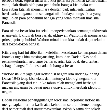
berbeda tidak seperti masa lalu kita generasi penikmat kemerdekaan
yang telah diraih oleh para pendahulu bangsa kita maka tentu
kewajiban kita lah memelihara dengan baik nilai-nilai Luhur
berdasarkan agama dan semangat nilai budaya bangsa kita yang
digali oleh para pendahulu bangsa yang telah menjadi lima sila
Pancasila.
Para ulama besar kita itu selalu mengedepankan semangat ukhuwah
islamiyah, Ukhuwah bersyariah, ukhuwah Wathoniyah menjelaskan
prinsip-prinsip hubbul Wathon minal iman kita sudah dapat teladan
dari tokoh-tokoh bangsa
Kita yang hari ini diberikan kelebihan kesadaran kemampuan dalam
konteks tugas kita masing-masing, kami dari Badan Nasional
penanggulangan terorisme berharap agar kita tidak disorientasi
sebagai bangsa Indonesia adalah bangsa besar
“Indonesia kita jaga agar konstitusi negara kita undang-undang
Dasar 1945 tetap bisa eksis dan tentunya ideologi negara kita
Pancasila yang dari tahun ke tahun telah mengalami berbagai
macam ancaman berbagai upaya upaya untuk merubah ideologi
negara
Badan Nasional penanggulangan terorisme Republik Indonesia
mengucapkan terima kasih atas kehadiran seluruh elemen bangsa
dari pemerintah dari unsur masyarakat, tokoh Agama dan tokoh