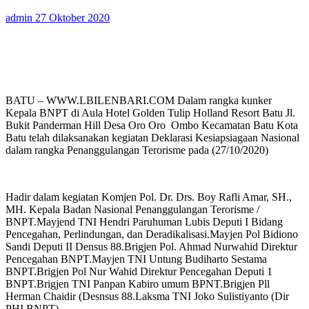
admin
27 Oktober 2020
BATU – WWW.LBILENBARI.COM Dalam rangka kunker
Kepala BNPT di Aula Hotel Golden Tulip Holland Resort Batu Jl.
Bukit Panderman Hill Desa Oro Oro Ombo Kecamatan Batu Kota
Batu telah dilaksanakan kegiatan Deklarasi Kesiapsiagaan Nasional
dalam rangka Penanggulangan Terorisme pada (27/10/2020)
Hadir dalam kegiatan Komjen Pol. Dr. Drs. Boy Rafli Amar, SH.,
MH. Kepala Badan Nasional Penanggulangan Terorisme /
BNPT.Mayjend TNI Hendri Paruhuman Lubis Deputi I Bidang
Pencegahan, Perlindungan, dan Deradikalisasi.Mayjen Pol Bidiono
Sandi Deputi II Densus 88.Brigjen Pol. Ahmad Nurwahid Direktur
Pencegahan BNPT.Mayjen TNI Untung Budiharto Sestama
BNPT.Brigjen Pol Nur Wahid Direktur Pencegahan Deputi 1
BNPT.Brigjen TNI Panpan Kabiro umum BPNT.Brigjen Pll
Herman Chaidir (Desnsus 88.Laksma TNI Joko Sulistiyanto (Dir
PHI BNPT)