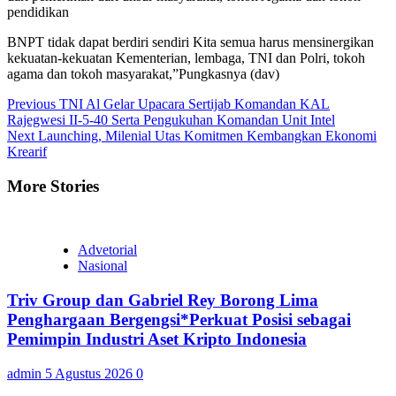
pendidikan
BNPT tidak dapat berdiri sendiri Kita semua harus mensinergikan
kekuatan-kekuatan Kementerian, lembaga, TNI dan Polri, tokoh
agama dan tokoh masyarakat,”Pungkasnya (dav)
Continue
Previous
TNI Al Gelar Upacara Sertijab Komandan KAL
Rajegwesi II-5-40 Serta Pengukuhan Komandan Unit Intel
Reading
Next
Launching, Milenial Utas Komitmen Kembangkan Ekonomi
Krearif
More Stories
Advetorial
Nasional
Triv Group dan Gabriel Rey Borong Lima
Penghargaan Bergengsi*Perkuat Posisi sebagai
Pemimpin Industri Aset Kripto Indonesia
admin
5 Agustus 2026
0