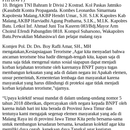
10. Brigjen TNI Bahram Ir Divisi 2 Kostrad. Kol Paskas Jatmiko
(Kasubdit Kontra Propaganda. Kombes Leonardus Simarmata
Kapolresta Malang.AKBP Hendri Umar., S.H. S.I.K Kapolres Kab
Malang.AKBP Harviadhi Agung Prathama, S.I.K., M.I.K. Kapolres
Batu. Letkol Inf. Ahmad Juni Toa Kasrem 083/Bdj.Mayor Arm
Choirul Efendi Pabungdim 0818. Kompol Suharsono, Wakapolres
Batu.Perwakilan Mahasiswa/i dan pelajar malang raya
Komjen Pol. Dr. Drs. Boy Rafli Amar, SH., MH
mengatakan,Kesiapsiagaan Terorisme ,Agar kita menyadari bahwa
ancaman terorisme bisa hadir ditengah-tengah kita, kapan saja di
mana saja tidak mengenal status sosial siapapun dapat menjadi
korban kejahatan terorisme oleh karenanya BNPT punya tugas
membangun kekuatan yang ada di dalam negara ini Apakah elemen,
unsur pemerintah, Kementerian lembaga dan masyarakat karena
masyarakat yang harus dilindungi di proteksi agar tidak menjadi
korban kejahatan terorisme,”ujarnya.
“Upaya kolektif sesuai mandat di dalam undang-undang nomor 5
tahun 2018 diberikan, dipercayakan oleh negara kepada BNPT oleh
karena itulah hari ini kita berada di Provinsi Jawa Timur dan
tentunya kami mengajak segenap elemen masyarakat yang ada di
Malang Raya ini di provinsi Jawa Timur Kita perlu bersama-sama
untuk membangun kesadaran bersama, kesadaran kolektif agar kita
memiliki daya cegah, kepekaan daya Tangkal agar kegiatan