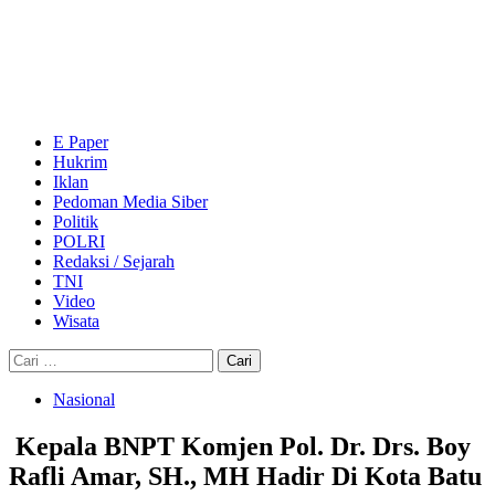
Skip
to
content
Primary
Menu
E Paper
Hukrim
Iklan
Pedoman Media Siber
Politik
POLRI
Redaksi / Sejarah
TNI
Video
Wisata
Cari
untuk:
Nasional
Kepala BNPT Komjen Pol. Dr. Drs. Boy
Rafli Amar, SH., MH Hadir Di Kota Batu