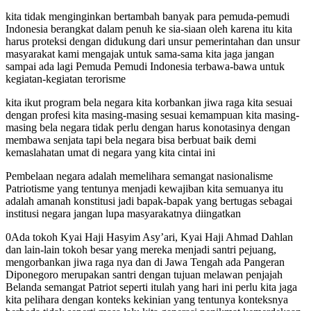
kita tidak menginginkan bertambah banyak para pemuda-pemudi
Indonesia berangkat dalam penuh ke sia-siaan oleh karena itu kita
harus proteksi dengan didukung dari unsur pemerintahan dan unsur
masyarakat kami mengajak untuk sama-sama kita jaga jangan
sampai ada lagi Pemuda Pemudi Indonesia terbawa-bawa untuk
kegiatan-kegiatan terorisme
kita ikut program bela negara kita korbankan jiwa raga kita sesuai
dengan profesi kita masing-masing sesuai kemampuan kita masing-
masing bela negara tidak perlu dengan harus konotasinya dengan
membawa senjata tapi bela negara bisa berbuat baik demi
kemaslahatan umat di negara yang kita cintai ini
Pembelaan negara adalah memelihara semangat nasionalisme
Patriotisme yang tentunya menjadi kewajiban kita semuanya itu
adalah amanah konstitusi jadi bapak-bapak yang bertugas sebagai
institusi negara jangan lupa masyarakatnya diingatkan
0Ada tokoh Kyai Haji Hasyim Asy’ari, Kyai Haji Ahmad Dahlan
dan lain-lain tokoh besar yang mereka menjadi santri pejuang,
mengorbankan jiwa raga nya dan di Jawa Tengah ada Pangeran
Diponegoro merupakan santri dengan tujuan melawan penjajah
Belanda semangat Patriot seperti itulah yang hari ini perlu kita jaga
kita pelihara dengan konteks kekinian yang tentunya konteksnya