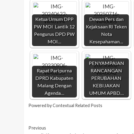
Ketua Umum DPP
Dewan Pers dan
PW MOI Lantik 12
Kejaksaan RI Teken
Pengurus DPD PW
Nota
MOI…
Kesepahaman…
PENYAMPAIAN
Rapat Paripurna
RANCANGAN
DPRD Kabupaten
PERUBAHAN
Malang Dengan
KEBIJAKAN
Agenda…
UMUM APBD…
Powered by
Contextual Related Posts
Previous