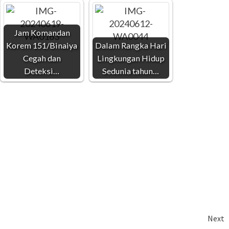
Jam Komandan
Korem 151/Binaiya
Dalam Rangka Hari
Cegah dan
Lingkungan Hidup
Deteksi…
Sedunia tahun…
Next