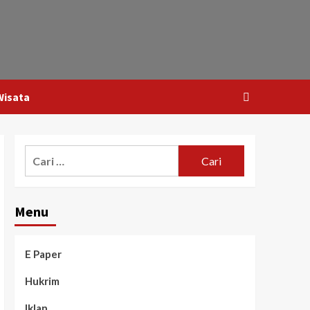
Wisata
Menu
E Paper
Hukrim
Iklan