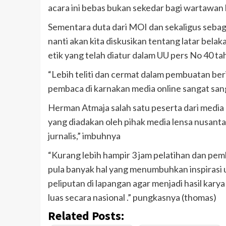
acara ini bebas bukan sekedar bagi wartawan
Sementara duta dari MOI dan sekaligus seba
nanti akan kita diskusikan tentang latar belak
etik yang telah diatur dalam UU pers No 40 t
“Lebih teliti dan cermat dalam pembuatan be
pembaca di karnakan media online sangat sanga
Herman Atmaja salah satu peserta dari medi
yang diadakan oleh pihak media lensa nusant
jurnalis,” imbuhnya
“Kurang lebih hampir 3 jam pelatihan dan pem
pula banyak hal yang menumbuhkan inspiras
peliputan di lapangan agar menjadi hasil kar
luas secara nasional .” pungkasnya (thomas)
Related Posts: