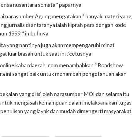
 lensa nusantara semata,” paparnya
gai narasumber Agung mengatakan ” banyak materi yang
ang jurnalis di antaranya ialah kiprah pers dengan kode
ahun 1999 ,” imbuhnya
rita yang nantinya juga akan mempengaruhi minat
t luar biasah untuk saat ini .”cetusnya
a online kabardaerah .com menambahkan ” Roadshow
ara ini sangat baik untuk menambah pengetahuan akan
bekalan yang di isi oleh narasumber MOI dan selama itu
i untuk mengasah kemampuan dalam melaksanakan tugas
ya penulisan yang layak dan mudah dimengerti masyarakat