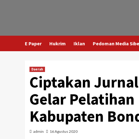
E Paper
Hukrim
Iklan
Pedoman Media Sibe
Daerah
Ciptakan Jurnal
Gelar Pelatihan
Kabupaten Bon
admin
16 Agustus 2020