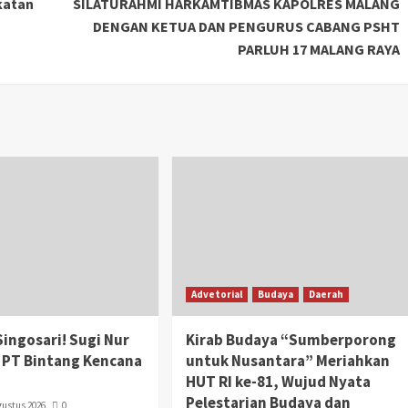
katan
SILATURAHMI HARKAMTIBMAS KAPOLRES MALANG
DENGAN KETUA DAN PENGURUS CABANG PSHT
PARLUH 17 MALANG RAYA
Advetorial
Budaya
Daerah
Singosari! Sugi Nur
Kirab Budaya “Sumberporong
 PT Bintang Kencana
untuk Nusantara” Meriahkan
HUT RI ke-81, Wujud Nyata
Pelestarian Budaya dan
gustus 2026
0