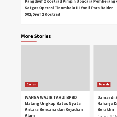
Pangdivif 2 Kostrad Pimpin Upacara Pemberang
Satgas Operasi Tinombala III Yonif Para Raider
502/Divif 2 Kostrad
More Stories
Daerah
Daerah
WARGA WAJIB TAHU! BPBD
Damai di 
Malang Ungkap Batas Nyata
Raharja &
Antara Bencana dan Kejadian
Berakhir
Alam
admin
5 A