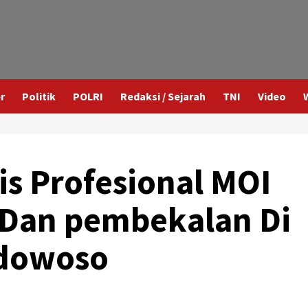
r
Politik
POLRI
Redaksi / Sejarah
TNI
Video
is Profesional MOI
 Dan pembekalan Di
dowoso