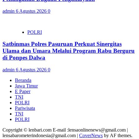
admin
6 Agustus 2026
0
POLRI
Satbinmas Polres Pasuruan Perkuat Sinergitas
Ulama dan Umara Melalui Program Rabu Berguru
di Ponpes Dalwa
admin
6 Agustus 2026
0
Beranda
Jawa Timur
E Paper
TNI
POLRI
Pariwisata
TNI
POLRI
Copyright © lenbari.com E-mail :lensaonlinenews@gmail.com |
lensabarometerindonesia@gmail.com
|
CoverNews
by AF themes.