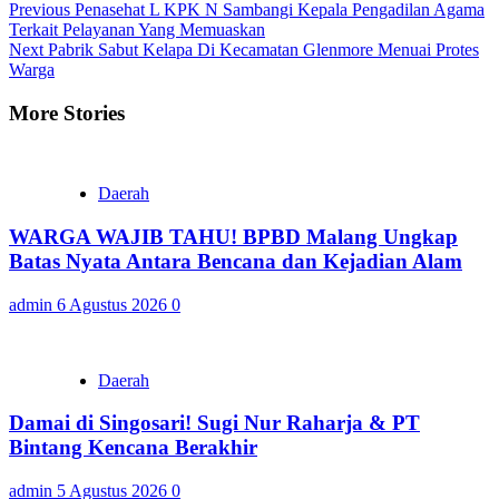
Continue
Previous
Penasehat L KPK N Sambangi Kepala Pengadilan Agama
Terkait Pelayanan Yang Memuaskan
Reading
Next
Pabrik Sabut Kelapa Di Kecamatan Glenmore Menuai Protes
Warga
More Stories
Daerah
WARGA WAJIB TAHU! BPBD Malang Ungkap
Batas Nyata Antara Bencana dan Kejadian Alam
admin
6 Agustus 2026
0
Daerah
Damai di Singosari! Sugi Nur Raharja & PT
Bintang Kencana Berakhir
admin
5 Agustus 2026
0