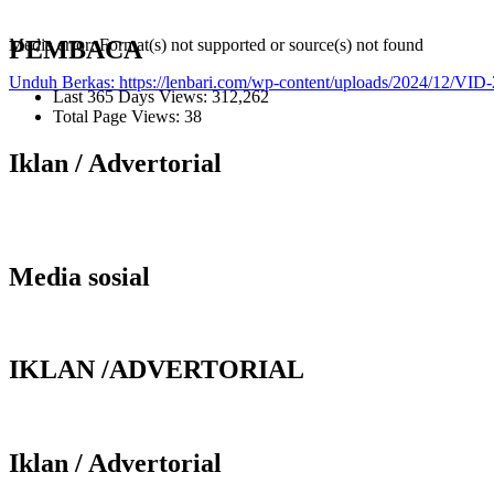
PEMBACA
Media error: Format(s) not supported or source(s) not found
Unduh Berkas: https://lenbari.com/wp-content/uploads/2024/12/
Last 365 Days Views:
312,262
Total Page Views:
38
00:00
Iklan / Advertorial
Media sosial
IKLAN /ADVERTORIAL
Iklan / Advertorial