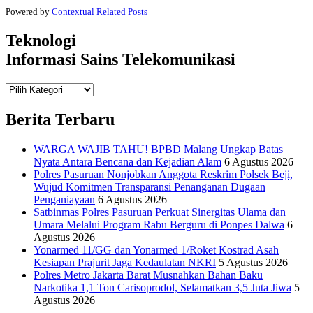
Powered by
Contextual Related Posts
Teknologi
Informasi Sains Telekomunikasi
Teknologi
Informasi Sains Telekomunikasi
Berita Terbaru
WARGA WAJIB TAHU! BPBD Malang Ungkap Batas
Nyata Antara Bencana dan Kejadian Alam
6 Agustus 2026
Polres Pasuruan Nonjobkan Anggota Reskrim Polsek Beji,
Wujud Komitmen Transparansi Penanganan Dugaan
Penganiayaan
6 Agustus 2026
Satbinmas Polres Pasuruan Perkuat Sinergitas Ulama dan
Umara Melalui Program Rabu Berguru di Ponpes Dalwa
6
Agustus 2026
Yonarmed 11/GG dan Yonarmed 1/Roket Kostrad Asah
Kesiapan Prajurit Jaga Kedaulatan NKRI
5 Agustus 2026
Polres Metro Jakarta Barat Musnahkan Bahan Baku
Narkotika 1,1 Ton Carisoprodol, Selamatkan 3,5 Juta Jiwa
5
Agustus 2026