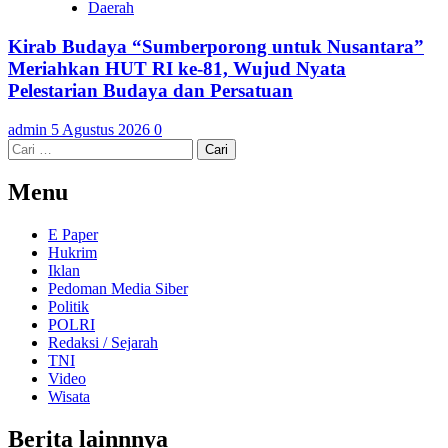
Daerah
Kirab Budaya “Sumberporong untuk Nusantara”
Meriahkan HUT RI ke-81, Wujud Nyata
Pelestarian Budaya dan Persatuan
admin
5 Agustus 2026
0
Cari
untuk:
Menu
E Paper
Hukrim
Iklan
Pedoman Media Siber
Politik
POLRI
Redaksi / Sejarah
TNI
Video
Wisata
Berita lainnnya