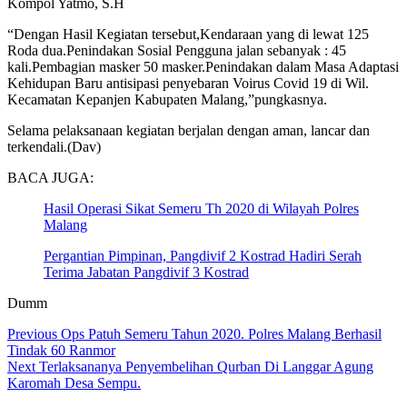
Kompol Yatmo, S.H
“Dengan Hasil Kegiatan tersebut,Kendaraan yang di lewat 125
Roda dua.Penindakan Sosial Pengguna jalan sebanyak : 45
kali.Pembagian masker 50 masker.Penindakan dalam Masa Adaptasi
Kehidupan Baru antisipasi penyebaran Voirus Covid 19 di Wil.
Kecamatan Kepanjen Kabupaten Malang,”pungkasnya.
Selama pelaksanaan kegiatan berjalan dengan aman, lancar dan
terkendali.(Dav)
BACA JUGA:
Hasil Operasi Sikat Semeru Th 2020 di Wilayah Polres
Malang
Pergantian Pimpinan, Pangdivif 2 Kostrad Hadiri Serah
Terima Jabatan Pangdivif 3 Kostrad
Dumm
Continue
Previous
Ops Patuh Semeru Tahun 2020. Polres Malang Berhasil
Tindak 60 Ranmor
Reading
Next
Terlaksananya Penyembelihan Qurban Di Langgar Agung
Karomah Desa Sempu.