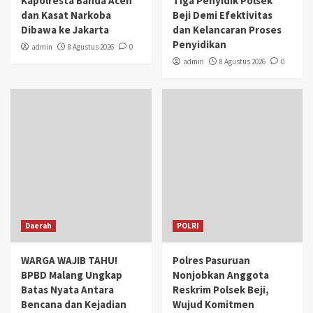
Kapolresta Banda Aceh
Tiga Penyidik Polsek
dan Kasat Narkoba
Beji Demi Efektivitas
Dibawa ke Jakarta
dan Kelancaran Proses
Penyidikan
admin
8 Agustus 2026
0
admin
8 Agustus 2026
0
Daerah
POLRI
WARGA WAJIB TAHU!
Polres Pasuruan
BPBD Malang Ungkap
Nonjobkan Anggota
Batas Nyata Antara
Reskrim Polsek Beji,
Bencana dan Kejadian
Wujud Komitmen