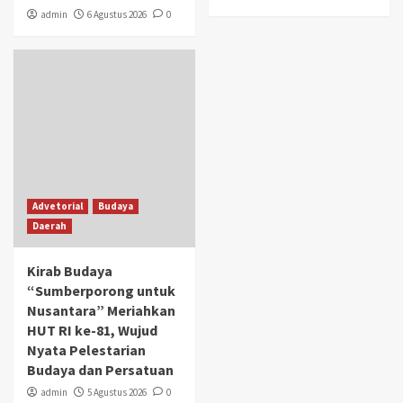
admin
6 Agustus 2026
0
Advetorial
Budaya
Daerah
Kirab Budaya
“Sumberporong untuk
Nusantara” Meriahkan
HUT RI ke-81, Wujud
Nyata Pelestarian
Budaya dan Persatuan
admin
5 Agustus 2026
0