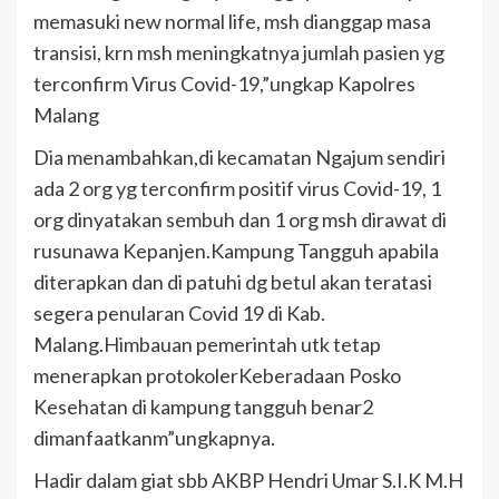
memasuki new normal life, msh dianggap masa
transisi, krn msh meningkatnya jumlah pasien yg
terconfirm Virus Covid-19,”ungkap Kapolres
Malang
Dia menambahkan,di kecamatan Ngajum sendiri
ada 2 org yg terconfirm positif virus Covid-19, 1
org dinyatakan sembuh dan 1 org msh dirawat di
rusunawa Kepanjen.Kampung Tangguh apabila
diterapkan dan di patuhi dg betul akan teratasi
segera penularan Covid 19 di Kab.
Malang.Himbauan pemerintah utk tetap
menerapkan protokolerKeberadaan Posko
Kesehatan di kampung tangguh benar2
dimanfaatkanm”ungkapnya.
Hadir dalam giat sbb AKBP Hendri Umar S.I.K M.H