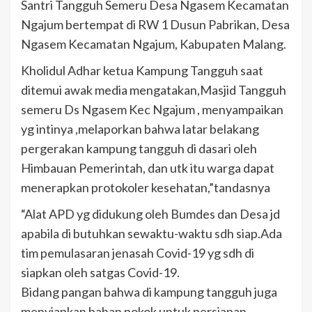
Santri Tangguh Semeru Desa Ngasem Kecamatan
Ngajum bertempat di RW 1 Dusun Pabrikan, Desa
Ngasem Kecamatan Ngajum, Kabupaten Malang.
Kholidul Adhar ketua Kampung Tangguh saat
ditemui awak media mengatakan,Masjid Tangguh
semeru Ds Ngasem Kec Ngajum , menyampaikan
yg intinya ,melaporkan bahwa latar belakang
pergerakan kampung tangguh di dasari oleh
Himbauan Pemerintah, dan utk itu warga dapat
menerapkan protokoler kesehatan,”tandasnya
“Alat APD yg didukung oleh Bumdes dan Desa jd
apabila di butuhkan sewaktu-waktu sdh siap.Ada
tim pemulasaran jenasah Covid-19 yg sdh di
siapkan oleh satgas Covid-19.
Bidang pangan bahwa di kampung tangguh juga
menyiapkan bahan pokok untuk persiapan