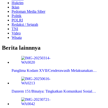
Hukrim
Iklan
Pedoman Media Siber
Politik
POLRI
Redaksi / Sejarah
TNI
Video
Wisata
Berita lainnnya
Panglima Kodam XVII/Cenderawasih Melaksanakan…
Danrem 151/Binaiya: Tingkatkan Komunikasi Sosial…