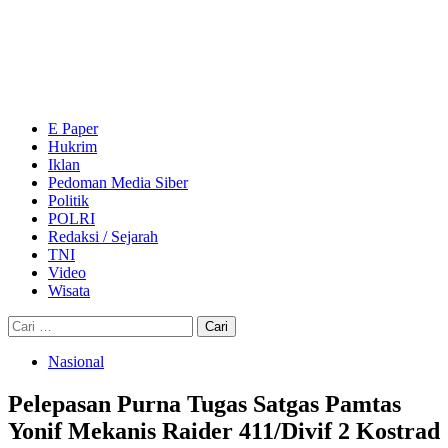
Skip
to
content
Primary
Menu
E Paper
Hukrim
Iklan
Pedoman Media Siber
Politik
POLRI
Redaksi / Sejarah
TNI
Video
Wisata
Cari
untuk:
Nasional
Pelepasan Purna Tugas Satgas Pamtas
Yonif Mekanis Raider 411/Divif 2 Kostrad