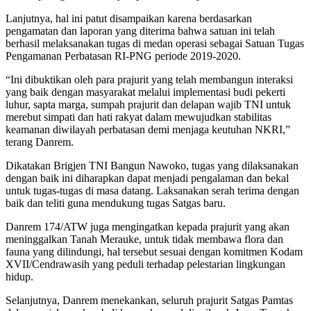
Lanjutnya, hal ini patut disampaikan karena berdasarkan
pengamatan dan laporan yang diterima bahwa satuan ini telah
berhasil melaksanakan tugas di medan operasi sebagai Satuan Tugas
Pengamanan Perbatasan RI-PNG periode 2019-2020.
“Ini dibuktikan oleh para prajurit yang telah membangun interaksi
yang baik dengan masyarakat melalui implementasi budi pekerti
luhur, sapta marga, sumpah prajurit dan delapan wajib TNI untuk
merebut simpati dan hati rakyat dalam mewujudkan stabilitas
keamanan diwilayah perbatasan demi menjaga keutuhan NKRI,”
terang Danrem.
Dikatakan Brigjen TNI Bangun Nawoko, tugas yang dilaksanakan
dengan baik ini diharapkan dapat menjadi pengalaman dan bekal
untuk tugas-tugas di masa datang. Laksanakan serah terima dengan
baik dan teliti guna mendukung tugas Satgas baru.
Danrem 174/ATW juga mengingatkan kepada prajurit yang akan
meninggalkan Tanah Merauke, untuk tidak membawa flora dan
fauna yang dilindungi, hal tersebut sesuai dengan komitmen Kodam
XVII/Cendrawasih yang peduli terhadap pelestarian lingkungan
hidup.
Selanjutnya, Danrem menekankan, seluruh prajurit Satgas Pamtas