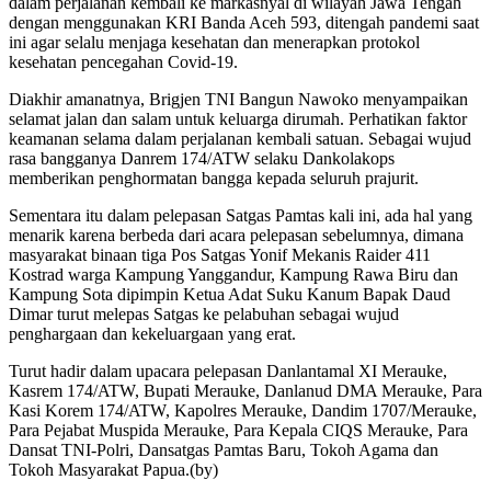
dalam perjalanan kembali ke markasnyal di wilayah Jawa Tengah
dengan menggunakan KRI Banda Aceh 593, ditengah pandemi saat
ini agar selalu menjaga kesehatan dan menerapkan protokol
kesehatan pencegahan Covid-19.
Diakhir amanatnya, Brigjen TNI Bangun Nawoko menyampaikan
selamat jalan dan salam untuk keluarga dirumah. Perhatikan faktor
keamanan selama dalam perjalanan kembali satuan. Sebagai wujud
rasa bangganya Danrem 174/ATW selaku Dankolakops
memberikan penghormatan bangga kepada seluruh prajurit.
Sementara itu dalam pelepasan Satgas Pamtas kali ini, ada hal yang
menarik karena berbeda dari acara pelepasan sebelumnya, dimana
masyarakat binaan tiga Pos Satgas Yonif Mekanis Raider 411
Kostrad warga Kampung Yanggandur, Kampung Rawa Biru dan
Kampung Sota dipimpin Ketua Adat Suku Kanum Bapak Daud
Dimar turut melepas Satgas ke pelabuhan sebagai wujud
penghargaan dan kekeluargaan yang erat.
Turut hadir dalam upacara pelepasan Danlantamal XI Merauke,
Kasrem 174/ATW, Bupati Merauke, Danlanud DMA Merauke, Para
Kasi Korem 174/ATW, Kapolres Merauke, Dandim 1707/Merauke,
Para Pejabat Muspida Merauke, Para Kepala CIQS Merauke, Para
Dansat TNI-Polri, Dansatgas Pamtas Baru, Tokoh Agama dan
Tokoh Masyarakat Papua.(by)