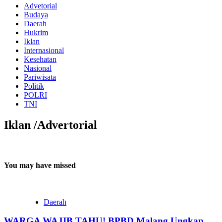
Advetorial
Budaya
Daerah
Hukrim
Iklan
Internasional
Kesehatan
Nasional
Pariwisata
Politik
POLRI
TNI
Iklan /Advertorial
You may have missed
Daerah
WARGA WAJIB TAHU! BPBD Malang Ungkap