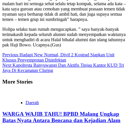
malam hari ini semoga sehat selalu tetap kompak, selama ada kata –
kata saya guroan atau cemohan yang membuat prasaan temen tidak
nyaman saya berharap tidak di ambil hati, dan juga supaya semua
temen – temen grup ini sumbringah” harapnya.
Holipa selaku tuan rumah mengucapkan. ” saya banyak-banyak
terimakasih kepada seluruh alumni sudah menyempatkan waktunya
untuk menghadiri di acara Halal bihalal alumni dan ulang tahunnya
pak Haji Bowo. Ucapnya.(Gus)
Continue
Previous
Hadapi New Normal, Divif 2 Kostrad Siapkan Unit
Khusus Penyemprotan Disinfektan
Reading
Next
Kapolresta Banyuwangi Dan Aktifis Tinjau Kantor KUD Tri
Jaya Di Kecamatan Cluring
More Stories
Daerah
WARGA WAJIB TAHU! BPBD Malang Ungkap
Batas Nyata Antara Bencana dan Kejadian Alam