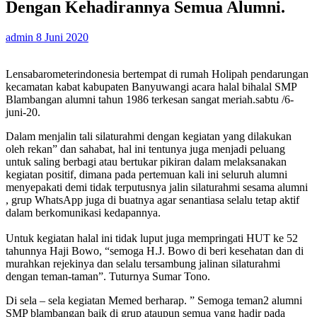
Dengan Kehadirannya Semua Alumni.
admin
8 Juni 2020
Lensabarometerindonesia bertempat di rumah Holipah pendarungan
kecamatan kabat kabupaten Banyuwangi acara halal bihalal SMP
Blambangan alumni tahun 1986 terkesan sangat meriah.sabtu /6-
juni-20.
Dalam menjalin tali silaturahmi dengan kegiatan yang dilakukan
oleh rekan” dan sahabat, hal ini tentunya juga menjadi peluang
untuk saling berbagi atau bertukar pikiran dalam melaksanakan
kegiatan positif, dimana pada pertemuan kali ini seluruh alumni
menyepakati demi tidak terputusnya jalin silaturahmi sesama alumni
, grup WhatsApp juga di buatnya agar senantiasa selalu tetap aktif
dalam berkomunikasi kedapannya.
Untuk kegiatan halal ini tidak luput juga mempringati HUT ke 52
tahunnya Haji Bowo, “semoga H.J. Bowo di beri kesehatan dan di
murahkan rejekinya dan selalu tersambung jalinan silaturahmi
dengan teman-taman”. Tuturnya Sumar Tono.
Di sela – sela kegiatan Memed berharap. ” Semoga teman2 alumni
SMP blambangan baik di grup ataupun semua yang hadir pada