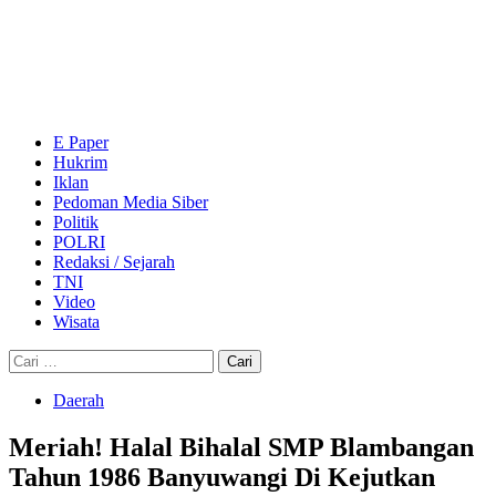
Skip
to
content
Primary
Menu
E Paper
Hukrim
Iklan
Pedoman Media Siber
Politik
POLRI
Redaksi / Sejarah
TNI
Video
Wisata
Cari
untuk:
Daerah
Meriah! Halal Bihalal SMP Blambangan
Tahun 1986 Banyuwangi Di Kejutkan