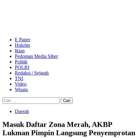
Skip
to
content
Primary
Menu
E Paper
Hukrim
Iklan
Pedoman Media Siber
Politik
POLRI
Redaksi / Sejarah
TNI
Video
Wisata
Cari
untuk:
Daerah
Masuk Daftar Zona Merah, AKBP
Lukman Pimpin Langsung Penyemprotan