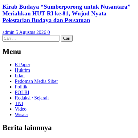
Kirab Budaya “Sumberporong untuk Nusantara”
Meriahkan HUT RI ke-81, Wujud Nyata
Pelestarian Budaya dan Persatuan
admin
5 Agustus 2026
0
Cari
untuk:
Menu
E Paper
Hukrim
Iklan
Pedoman Media Siber
Politik
POLRI
Redaksi / Sejarah
TNI
Video
Wisata
Berita lainnnya