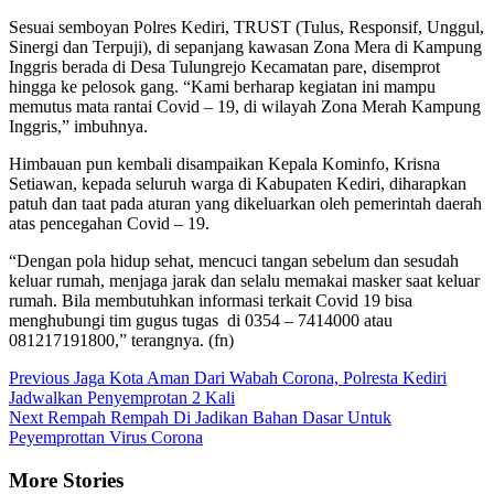
Sesuai semboyan Polres Kediri, TRUST (Tulus, Responsif, Unggul,
Sinergi dan Terpuji), di sepanjang kawasan Zona Mera di Kampung
Inggris berada di Desa Tulungrejo Kecamatan pare, disemprot
hingga ke pelosok gang. “Kami berharap kegiatan ini mampu
memutus mata rantai Covid – 19, di wilayah Zona Merah Kampung
Inggris,” imbuhnya.
Himbauan pun kembali disampaikan Kepala Kominfo, Krisna
Setiawan, kepada seluruh warga di Kabupaten Kediri, diharapkan
patuh dan taat pada aturan yang dikeluarkan oleh pemerintah daerah
atas pencegahan Covid – 19.
“Dengan pola hidup sehat, mencuci tangan sebelum dan sesudah
keluar rumah, menjaga jarak dan selalu memakai masker saat keluar
rumah. Bila membutuhkan informasi terkait Covid 19 bisa
menghubungi tim gugus tugas di 0354 – 7414000 atau
081217191800,” terangnya. (fn)
Continue
Previous
Jaga Kota Aman Dari Wabah Corona, Polresta Kediri
Jadwalkan Penyemprotan 2 Kali
Reading
Next
Rempah Rempah Di Jadikan Bahan Dasar Untuk
Peyemprottan Virus Corona
More Stories