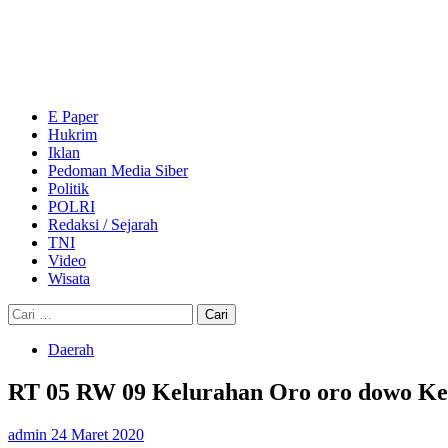
Skip
to
content
Primary
Menu
E Paper
Hukrim
Iklan
Pedoman Media Siber
Politik
POLRI
Redaksi / Sejarah
TNI
Video
Wisata
Cari
untuk:
Daerah
RT 05 RW 09 Kelurahan Oro oro dowo Ke
admin
24 Maret 2020