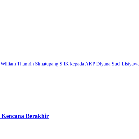
 William Thamrin Simatupang S.IK kepada AKP Diyana Suci Listyawat
g Kencana Berakhir