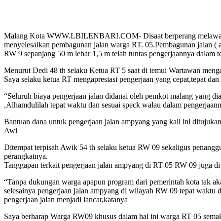
Malang Kota WWW.LBILENBARI.COM- Disaat berperang melawan vi
menyelesaikan pembagunan jalan warga RT. 05.Pembagunan jalan (
RW 9 sepanjang 50 m lebar 1,5 m telah tuntas pengerjaannya dalam te
Menurut Dedi 48 th selaku Ketua RT 5 saat di temui Wartawan menga
Saya selaku ketua RT mengapresiasi pengerjaan yang cepat,tepat da
“Seluruh biaya pengerjaan jalan didanai oleh pemkot malang yang d
,Alhamdulilah tepat waktu dan sesuai speck walau dalam pengerjaa
Bantuan dana untuk pengerjaan jalan ampyang yang kali ini ditujukan
Awi
Ditempat terpisah Awik 54 th selaku ketua RW 09 sekaligus penangg
perangkatnya.
Tanggapan terkait pengerjaan jalan ampyang di RT 05 RW 09 juga d
“Tanpa dukungan warga apapun program dari pemerintah kota tak akan
selesainya pengerjaan jalan ampyang di wilayah RW 09 tepat waktu d
pengerjaan jalan menjadi lancar,katanya
Saya berharap Warga RW09 khusus dalam hal ini warga RT 05 semakin