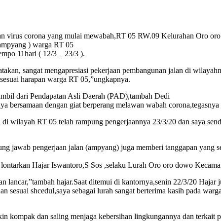
rus corona yang mulai mewabah,RT 05 RW.09 Kelurahan Oro oro 
 ampyang ) warga RT 05
mpo 11hari ( 12/3 _ 23/3 ).
takan, sangat mengapresiasi pekerjaan pembangunan jalan di wilayahn
n sesuai harapan warga RT 05,”ungkapnya.
iambil dari Pendapatan Asli Daerah (PAD),tambah Dedi
nnya bersamaan dengan giat berperang melawan wabah corona,tegasnya
 di wilayah RT 05 telah rampung pengerjaannya 23/3/20 dan saya sendi
ung jawab pengerjaan jalan (ampyang) juga memberi tanggapan yang s
i lontarkan Hajar Iswantoro,S Sos ,selaku Lurah Oro oro dowo Kecam
 lancar,”tambah hajar.Saat ditemui di kantornya,senin 22/3/20 Hajar 
an sesuai shcedul,saya sebagai lurah sangat berterima kasih pada wa
 kompak dan saling menjaga kebersihan lingkungannya dan terkait pe