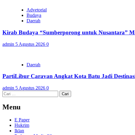
Advetorial
Budaya
Daerah
Kirab Budaya “Sumberporong untuk Nusantara” Me
admin
5 Agustus 2026
0
Daerah
PartiLibur Caravan Angkat Kota Batu Jadi Destinasi
admin
5 Agustus 2026
0
Cari
untuk:
Menu
E Paper
Hukrim
Iklan