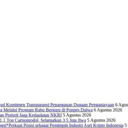
ujud Komitmen Transparansi Penanganan Dugaan Penganiayaan
6 Agus
ra Melalui Program Rabu Berguru di Ponpes Dalwa
6 Agustus 2026
n Prajurit Jaga Kedaulatan NKRI
5 Agustus 2026
,1 Ton Carisoprodol, Selamatkan 3,5 Juta Jiwa
5 Agustus 2026
i*Perkuat Posisi sebagai Pemimpin Industri Aset Kripto Indonesia
5