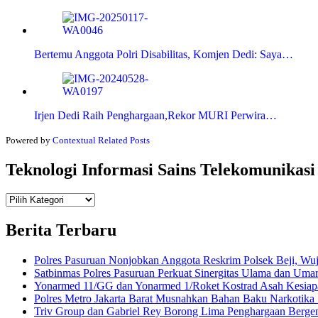
Bertemu Anggota Polri Disabilitas, Komjen Dedi: Saya…
Irjen Dedi Raih Penghargaan,Rekor MURI Perwira…
Powered by
Contextual Related Posts
Teknologi Informasi Sains Telekomunikasi
Teknologi
Informasi Sains Telekomunikasi
Berita Terbaru
Polres Pasuruan Nonjobkan Anggota Reskrim Polsek Beji, W
Satbinmas Polres Pasuruan Perkuat Sinergitas Ulama dan Uma
Yonarmed 11/GG dan Yonarmed 1/Roket Kostrad Asah Kesiapa
Polres Metro Jakarta Barat Musnahkan Bahan Baku Narkotika 1
Triv Group dan Gabriel Rey Borong Lima Penghargaan Bergengs