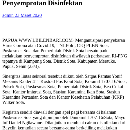
Penyemprotan Disinfektan
admin
23 Maret 2020
PAPUA WWW.LBILENBARI.COM- Mengantisipasi penyebaran
Virus Corona atau Covid-19, TNI-Polri, CIQ PLBN Sota,
Puskesmas Sota dan Pemerintah Distrik Sota bersatu padu
melakukan penyemprotan disinfektan diwilayah perbatasan RI-PNG
tepatnya di Kampung Sota, Distrik Sota, Kabupaten Merauke,
Papua. Senin (23/3).
Sinergitas lintas sektoral tersebut diikuti oleh Satgas Pamtas Yonif
Mekanis Raider 411 Kostrad Pos Kout Sota, Koramil 1707-16/Sota,
Polsek Sota, Puskesmas Sota, Pemerintah Distrik Sota, Bea Cukai
Sota, Kantor Imigrasi Sota, Stasiun Karantina Ikan Sota, Stasiun
Karantina Pertanian Sota dan Kantor Kesehatan Pelabuhan (KKP)
Wilker Sota.
Kegiatan sendiri diawali dengan apel pagi bersama di halaman
Puskesmas Sota yang dipimpin oleh Danramil 1707-16/Sota, Mayor
Inf Daniel Ngilawane. Dilanjutkan membuat cairan disinfektan dari
Bayclin kemudian secara bersama-sama berkeliling melakukan