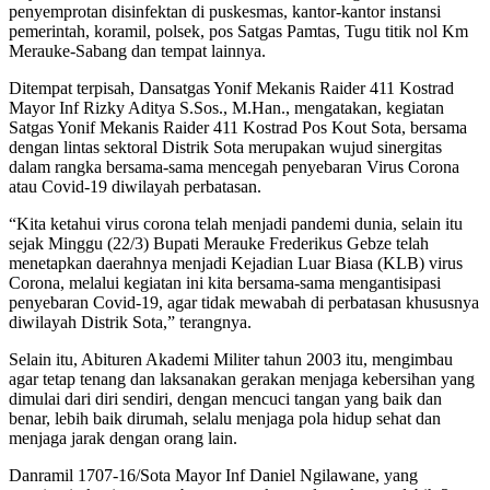
penyemprotan disinfektan di puskesmas, kantor-kantor instansi
pemerintah, koramil, polsek, pos Satgas Pamtas, Tugu titik nol Km
Merauke-Sabang dan tempat lainnya.
Ditempat terpisah, Dansatgas Yonif Mekanis Raider 411 Kostrad
Mayor Inf Rizky Aditya S.Sos., M.Han., mengatakan, kegiatan
Satgas Yonif Mekanis Raider 411 Kostrad Pos Kout Sota, bersama
dengan lintas sektoral Distrik Sota merupakan wujud sinergitas
dalam rangka bersama-sama mencegah penyebaran Virus Corona
atau Covid-19 diwilayah perbatasan.
“Kita ketahui virus corona telah menjadi pandemi dunia, selain itu
sejak Minggu (22/3) Bupati Merauke Frederikus Gebze telah
menetapkan daerahnya menjadi Kejadian Luar Biasa (KLB) virus
Corona, melalui kegiatan ini kita bersama-sama mengantisipasi
penyebaran Covid-19, agar tidak mewabah di perbatasan khususnya
diwilayah Distrik Sota,” terangnya.
Selain itu, Abituren Akademi Militer tahun 2003 itu, mengimbau
agar tetap tenang dan laksanakan gerakan menjaga kebersihan yang
dimulai dari diri sendiri, dengan mencuci tangan yang baik dan
benar, lebih baik dirumah, selalu menjaga pola hidup sehat dan
menjaga jarak dengan orang lain.
Danramil 1707-16/Sota Mayor Inf Daniel Ngilawane, yang