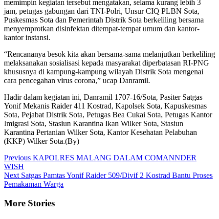
memimpin kegiatan tersebut mengatakan, selama kurang lebih 3
jam, petugas gabungan dari TNI-Polri, Unsur CIQ PLBN Sota,
Puskesmas Sota dan Pemerintah Distrik Sota berkeliling bersama
menyemprotkan disinfektan ditempat-tempat umum dan kantor-
kantor instansi.
“Rencananya besok kita akan bersama-sama melanjutkan berkeliling
melaksanakan sosialisasi kepada masyarakat diperbatasan RI-PNG
khususnya di kampung-kampung wilayah Distrik Sota mengenai
cara pencegahan virus corona,” ucap Danramil.
Hadir dalam kegiatan ini, Danramil 1707-16/Sota, Pasiter Satgas
Yonif Mekanis Raider 411 Kostrad, Kapolsek Sota, Kapuskesmas
Sota, Pejabat Distrik Sota, Petugas Bea Cukai Sota, Petugas Kantor
Imigrasi Sota, Stasiun Karantina Ikan Wilker Sota, Stasiun
Karantina Pertanian Wilker Sota, Kantor Kesehatan Pelabuhan
(KKP) Wilker Sota.(By)
Continue
Previous
KAPOLRES MALANG DALAM COMANNDER
WISH
Reading
Next
Satgas Pamtas Yonif Raider 509/Divif 2 Kostrad Bantu Proses
Pemakaman Warga
More Stories