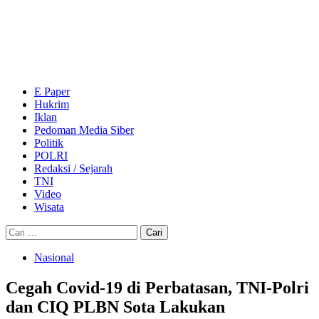
Skip
to
content
Primary
Menu
E Paper
Hukrim
Iklan
Pedoman Media Siber
Politik
POLRI
Redaksi / Sejarah
TNI
Video
Wisata
Cari
untuk:
Nasional
Cegah Covid-19 di Perbatasan, TNI-Polri
dan CIQ PLBN Sota Lakukan