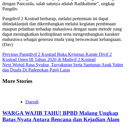
dengan Pancasila, salah satunya adalah Radikalisme”, ungkap
Pangdiv.
Pangdivif 2 Kostrad berharap, melalui pertemuan ini dapat
ditindaklanjuti dan dikembangkan melalui kegiatan pembinaan
maupun pelatihan terhadap mahasiswa dengan suatu metode yang
dapat meningkatkan kedisiplinan serta mengembangkan karakter
mahasiswa sebagai generasi muda yang berwawasan kebangsaan.
(Dav)
Continue
Previous
Pangdivif 2 Kostrad Buka Kejurnas Karate Divif 2
Kostrad Open III Tahun 2020 di Madivif 2 Kostrad
Reading
Next
Wujud Rasa Syukur, Tasyakuran Serta Santunan Anak Yatim
dan Duafa Di Padepokan Panji Laras
More Stories
Daerah
WARGA WAJIB TAHU! BPBD Malang Ungkap
Batas Nyata Antara Bencana dan Kejadian Alam