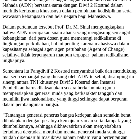
Nahada (ADN) bersama-sama dengan Divif 2 Kostrad dalam
merintis kerjasama khususnya dalam pembinaan kedisiplinan serta
wawasan kebangsaan dan bela negara bagi Mahasiswa.
Dalam pertemuan tersebut Prof. Dr. M. Sinal mengungkapkan
bahwa ADN merupakan suatu aliansi yang mengusung semangat
kebangkitan dari para dosen guna memerangi radikalisme di
lingkungan perkuliahan, hal ini penting karena mahasiswa dalam
kapasitasnya sebagai agen-agen perubahan (Agent of Change)
sejatinya tidak terpengaruh maupun terpapar paham radikalisme,
ungkapnya.
Sementara itu Pangdivif 2 Kostrad menyambut baik dan mendukung
niat serta semangat yang diusung oleh ADN tersebut, disamping itu
sinergi antara TNI khusunya Divif 2 Kostrad dan Instansi
Pendidikan harus dilaksanakan secara berkelanjutan guna
mempersiapkan generasi muda yang berkarakter tangguh dan
memiliki jiwa nasionalisme yang tinggi sehingga dapat berperan
dalam pembangunan bangsa.
“Tantangan generasi penerus bangsa kedepan akan semakin berat,
dihadapkan dengan pesatnya kemajuan zaman serta dampak yang
ditimbulkannya, sehingga dikhawatirkan akan menyebabkan
terjadinya degradasi moral dan mental generasi muda sehingga
mudah dipengaruhi masuknya paham-paham yang bertentangan