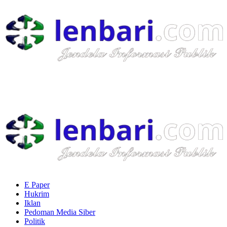
Skip
to
content
Primary
Menu
E Paper
Hukrim
Iklan
Pedoman Media Siber
Politik