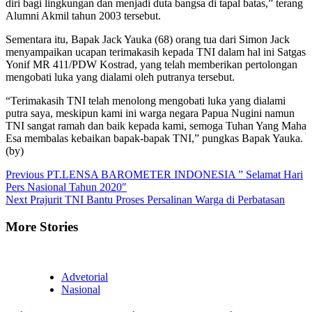
diri bagi lingkungan dan menjadi duta bangsa di tapal batas,” terang
Alumni Akmil tahun 2003 tersebut.
Sementara itu, Bapak Jack Yauka (68) orang tua dari Simon Jack
menyampaikan ucapan terimakasih kepada TNI dalam hal ini Satgas
Yonif MR 411/PDW Kostrad, yang telah memberikan pertolongan
mengobati luka yang dialami oleh putranya tersebut.
“Terimakasih TNI telah menolong mengobati luka yang dialami
putra saya, meskipun kami ini warga negara Papua Nugini namun
TNI sangat ramah dan baik kepada kami, semoga Tuhan Yang Maha
Esa membalas kebaikan bapak-bapak TNI,” pungkas Bapak Yauka.
(by)
Continue
Previous
PT.LENSA BAROMETER INDONESIA ” Selamat Hari
Pers Nasional Tahun 2020″
Reading
Next
Prajurit TNI Bantu Proses Persalinan Warga di Perbatasan
More Stories
Advetorial
Nasional