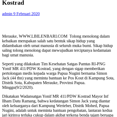
Kostrad
admin
9 Februari 2020
Merauke, WWW.LBILENBARI.COM Tolong menolong dalam
kebaikan merupakan salah satu bentuk sikap hidup yang
didambakan oleh umat manusia di seluruh muka bumi. Sikap hidup
saling tolong menolong dapat mewujudkan terciptanya kedamaian
bagi umat manusia.
Seperti yang dilakukan Tim Kesehatan Satgas Pamtas RI-PNG
Yonif MR 411/PDW Kostrad, yang dengan sigap memberikan
pertolongan medis kepada warga Papua Nugini bernama Simon
Jack (44 thn) yang meminta bantuan ke Pos Kout di Kampung Sota,
Distrik Sota, Kabupaten Merauke, Provinsi Papua.
Minggu(9/2/2020).
Dikatakan Wadansatgas Yonif MR 411/PDW Kostrad Mayor Inf
Ilham Datu Ramang, bahwa kedatangan Simon Jack yang diantar
oleh keluarganya dari Kampung Werieber, Distrik Mohed, Papua
Nugini, adalah untuk meminta bantuan pengobatan, lantaran kedua
jari kirinya terluka cukup dalam akibat terkena benda tajam beruapa