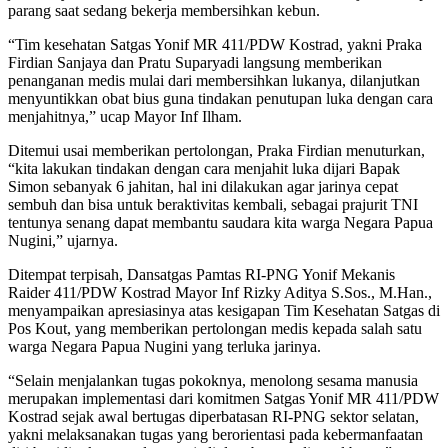
parang saat sedang bekerja membersihkan kebun.
“Tim kesehatan Satgas Yonif MR 411/PDW Kostrad, yakni Praka
Firdian Sanjaya dan Pratu Suparyadi langsung memberikan
penanganan medis mulai dari membersihkan lukanya, dilanjutkan
menyuntikkan obat bius guna tindakan penutupan luka dengan cara
menjahitnya,” ucap Mayor Inf Ilham.
Ditemui usai memberikan pertolongan, Praka Firdian menuturkan,
“kita lakukan tindakan dengan cara menjahit luka dijari Bapak
Simon sebanyak 6 jahitan, hal ini dilakukan agar jarinya cepat
sembuh dan bisa untuk beraktivitas kembali, sebagai prajurit TNI
tentunya senang dapat membantu saudara kita warga Negara Papua
Nugini,” ujarnya.
Ditempat terpisah, Dansatgas Pamtas RI-PNG Yonif Mekanis
Raider 411/PDW Kostrad Mayor Inf Rizky Aditya S.Sos., M.Han.,
menyampaikan apresiasinya atas kesigapan Tim Kesehatan Satgas di
Pos Kout, yang memberikan pertolongan medis kepada salah satu
warga Negara Papua Nugini yang terluka jarinya.
“Selain menjalankan tugas pokoknya, menolong sesama manusia
merupakan implementasi dari komitmen Satgas Yonif MR 411/PDW
Kostrad sejak awal bertugas diperbatasan RI-PNG sektor selatan,
yakni melaksanakan tugas yang berorientasi pada kebermanfaatan