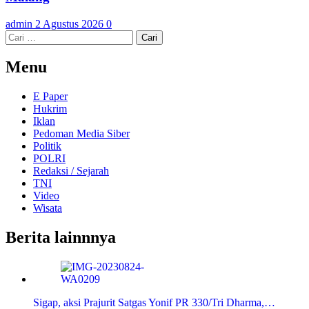
admin
2 Agustus 2026
0
Cari
untuk:
Menu
E Paper
Hukrim
Iklan
Pedoman Media Siber
Politik
POLRI
Redaksi / Sejarah
TNI
Video
Wisata
Berita lainnnya
Sigap, aksi Prajurit Satgas Yonif PR 330/Tri Dharma,…