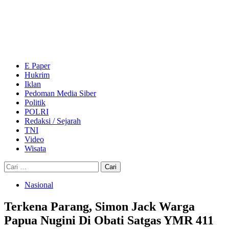
Skip
to
content
Primary
Menu
E Paper
Hukrim
Iklan
Pedoman Media Siber
Politik
POLRI
Redaksi / Sejarah
TNI
Video
Wisata
Cari
untuk:
Nasional
Terkena Parang, Simon Jack Warga
Papua Nugini Di Obati Satgas YMR 411