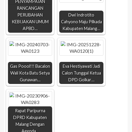
PENYAMPAIAN
RANCANGAN
PERUBAHAN
Dwi Indrotito
KEBIJAKAN UMUM
Cahyono Maju Pilkada
APBD…
Kabupaten Malang…
Gas Poool!!! Bacalon
Eva Hestiyawati Jadi
Wali Kota Batu Setya
Calon Tunggal Ketua
Gunawan…
DPD Golkar…
Rapat Paripurna
DPRD Kabupaten
Malang Dengan
Agenda…