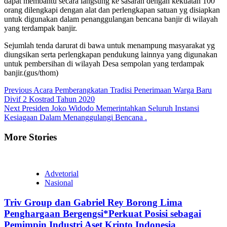
dapat membantu secara langsung ke sasaran dengan kekuatan 100
orang dilengkapi dengan alat dan perlengkapan satuan yg disiapkan
untuk digunakan dalam penanggulangan bencana banjir di wilayah
yang terdampak banjir.
Sejumlah tenda darurat di bawa untuk menampung masyarakat yg
diungsikan serta perlengkapan pendukung lainnya yang digunakan
untuk pembersihan di wilayah Desa sempolan yang terdampak
banjir.(gus/thom)
Continue
Previous
Acara Pemberangkatan Tradisi Penerimaan Warga Baru
Divif 2 Kostrad Tahun 2020
Reading
Next
Presiden Joko Widodo Memerintahkan Seluruh Instansi
Kesiagaan Dalam Menanggulangi Bencana .
More Stories
Advetorial
Nasional
Triv Group dan Gabriel Rey Borong Lima
Penghargaan Bergengsi*Perkuat Posisi sebagai
Pemimpin Industri Aset Kripto Indonesia