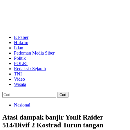
Skip
to
content
Primary
Menu
E Paper
Hukrim
Iklan
Pedoman Media Siber
Politik
POLRI
Redaksi / Sejarah
TNI
Video
Wisata
Cari
untuk:
Nasional
Atasi dampak banjir Yonif Raider
514/Divif 2 Kostrad Turun tangan