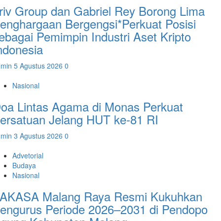
riv Group dan Gabriel Rey Borong Lima
enghargaan Bergengsi*Perkuat Posisi
ebagai Pemimpin Industri Aset Kripto
ndonesia
dmin
5 Agustus 2026
0
Nasional
oa Lintas Agama di Monas Perkuat
ersatuan Jelang HUT ke-81 RI
dmin
3 Agustus 2026
0
Advetorial
Budaya
Nasional
AKASA Malang Raya Resmi Kukuhkan
engurus Periode 2026–2031 di Pendopo