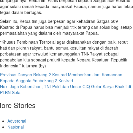
kunjungannya, Ketua tim Asnis berpesan kepada Satgas 509 Kostrad
agar selalu ramah kepada masyarakat Papua, namun juga harus tetap
tegas dalam bertugas.
Selain itu, Ketua tim juga berpesan agar kehadiran Satgas 509
Kostrad di Papua harus bisa menjadi titik terang dan solusi bagi setiap
permasalahan yang dialami oleh masyarakat Papua.
“Khusus Pembinaan Teritorial agar dilaksanakan dengan baik, rebut
hati dan pikiran rakyat, bantu semua kesulitan rakyat di daerah
perbatasan agar terwujud kemanunggalan TNI-Rakyat sebagai
pengabdian kita sebagai prajurit kepada Negara Kesatuan Republik
Indonesia,” tuturnya.(by)
Previous
Danyon Bekang 2 Kostrad Memberikan Jam Komandan
Kepada Anggota Yonbekang 2 Kostrad
Next
Jaga Kebersihan, TNI-Polri dan Unsur CIQ Gelar Karya Bhakti di
PLBN Sota
ore Stories
Advetorial
Nasional