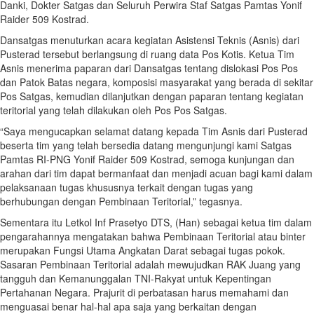
Danki, Dokter Satgas dan Seluruh Perwira Staf Satgas Pamtas Yonif
Raider 509 Kostrad.
Dansatgas menuturkan acara kegiatan Asistensi Teknis (Asnis) dari
Pusterad tersebut berlangsung di ruang data Pos Kotis. Ketua Tim
Asnis menerima paparan dari Dansatgas tentang dislokasi Pos Pos
dan Patok Batas negara, komposisi masyarakat yang berada di sekitar
Pos Satgas, kemudian dilanjutkan dengan paparan tentang kegiatan
teritorial yang telah dilakukan oleh Pos Pos Satgas.
“Saya mengucapkan selamat datang kepada Tim Asnis dari Pusterad
beserta tim yang telah bersedia datang mengunjungi kami Satgas
Pamtas RI-PNG Yonif Raider 509 Kostrad, semoga kunjungan dan
arahan dari tim dapat bermanfaat dan menjadi acuan bagi kami dalam
pelaksanaan tugas khususnya terkait dengan tugas yang
berhubungan dengan Pembinaan Teritorial,” tegasnya.
Sementara itu Letkol Inf Prasetyo DTS, (Han) sebagai ketua tim dalam
pengarahannya mengatakan bahwa Pembinaan Teritorial atau binter
merupakan Fungsi Utama Angkatan Darat sebagai tugas pokok.
Sasaran Pembinaan Teritorial adalah mewujudkan RAK Juang yang
tangguh dan Kemanunggalan TNI-Rakyat untuk Kepentingan
Pertahanan Negara. Prajurit di perbatasan harus memahami dan
menguasai benar hal-hal apa saja yang berkaitan dengan