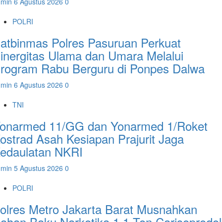
dmin
6 Agustus 2026
0
POLRI
atbinmas Polres Pasuruan Perkuat
inergitas Ulama dan Umara Melalui
rogram Rabu Berguru di Ponpes Dalwa
dmin
6 Agustus 2026
0
TNI
onarmed 11/GG dan Yonarmed 1/Roket
ostrad Asah Kesiapan Prajurit Jaga
edaulatan NKRI
dmin
5 Agustus 2026
0
POLRI
olres Metro Jakarta Barat Musnahkan
ahan Baku Narkotika 1,1 Ton Carisoprodol