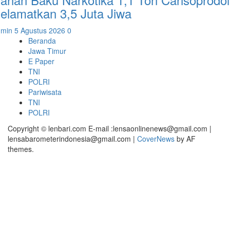
elamatkan 3,5 Juta Jiwa
dmin
5 Agustus 2026
0
Beranda
Jawa Timur
E Paper
TNI
POLRI
Pariwisata
TNI
POLRI
Copyright © lenbari.com E-mail :lensaonlinenews@gmail.com |
lensabarometerindonesia@gmail.com
|
CoverNews
by AF
themes.