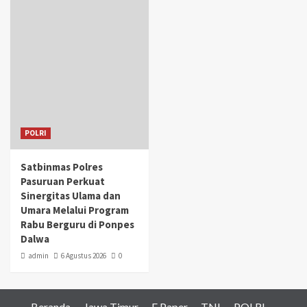
POLRI
Satbinmas Polres
Pasuruan Perkuat
Sinergitas Ulama dan
Umara Melalui Program
Rabu Berguru di Ponpes
Dalwa
admin
6 Agustus 2026
0
Beranda
Jawa Timur
E Paper
TNI
POLRI