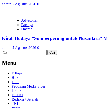
admin
5 Agustus 2026
0
Advetorial
Budaya
Daerah
Kirab Budaya “Sumberporong untuk Nusantara” Me
admin
5 Agustus 2026
0
Cari
untuk:
Menu
E Paper
Hukrim
Iklan
Pedoman Media Siber
Politik
POLRI
Redaksi / Sejarah
TNI
Video