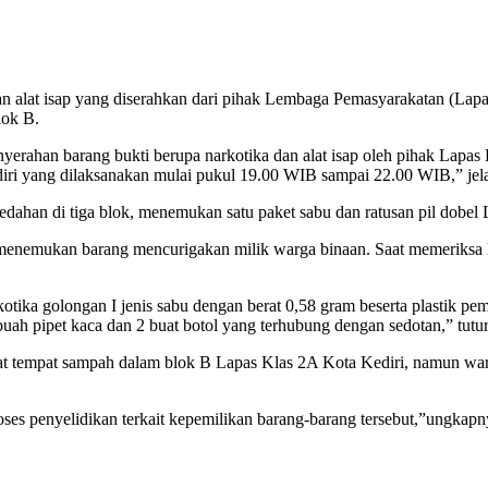
dan alat isap yang diserahkan dari pihak Lembaga Pemasyarakatan (La
lok B.
ahan barang bukti berupa narkotika dan alat isap oleh pihak Lapas K
ri yang dilaksanakan mulai pukul 19.00 WIB sampai 22.00 WIB,” jela
han di tiga blok, menemukan satu paket sabu dan ratusan pil dobel L s
enemukan barang mencurigakan milik warga binaan. Saat memeriksa l
ka golongan I jenis sabu dengan berat 0,58 gram beserta plastik pemb
 7 buah pipet kaca dan 2 buat botol yang terhubung dengan sedotan,” tutu
at tempat sampah dalam blok B Lapas Klas 2A Kota Kediri, namun war
es penyelidikan terkait kepemilikan barang-barang tersebut,”ungkapnya