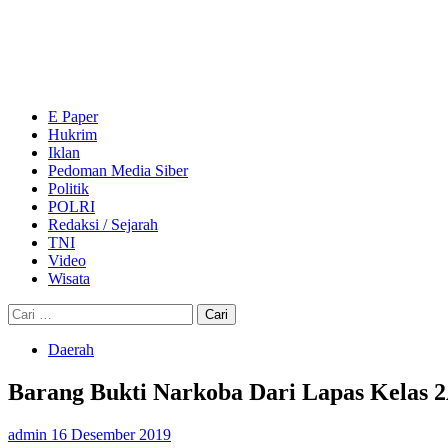
Skip
to
content
Primary
Menu
E Paper
Hukrim
Iklan
Pedoman Media Siber
Politik
POLRI
Redaksi / Sejarah
TNI
Video
Wisata
Cari
untuk:
Daerah
Barang Bukti Narkoba Dari Lapas Kelas 2
admin
16 Desember 2019