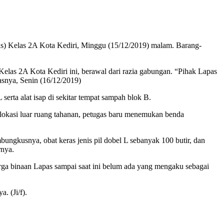
pas) Kelas 2A Kota Kediri, Minggu (15/12/2019) malam. Barang-
elas 2A Kota Kediri ini, berawal dari razia gabungan. “Pihak Lapas
snya, Senin (16/12/2019)
erta alat isap di sekitar tempat sampah blok B.
okasi luar ruang tahanan, petugas baru menemukan benda
ungkusnya, obat keras jenis pil dobel L sebanyak 100 butir, dan
rnya.
ga binaan Lapas sampai saat ini belum ada yang mengaku sebagai
. (Ji/f).