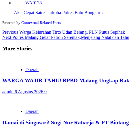
Aksi Cepat Satresnarkoba Polres Batu Bongkar…
Powered by
Contextual Related Posts
Continue
Previous
Warga Kelurahan Tirto Udan Berang, PLN Putus Sepihak
Next
Polres Malang Gelar Patroli Serentak,Menjelang Natal dan Tah
Reading
More Stories
Daerah
WARGA WAJIB TAHU! BPBD Malang Ungkap Batas 
admin
6 Agustus 2026
0
Daerah
Damai di Singosari! Sugi Nur Raharja & PT Bintan