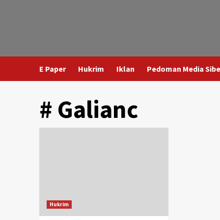
E Paper
Hukrim
Iklan
Pedoman Media Sibe
# Galianc
Hukrim