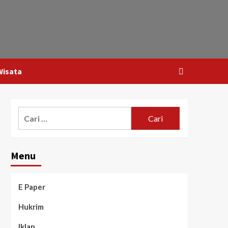
Wisata
Menu
E Paper
Hukrim
Iklan