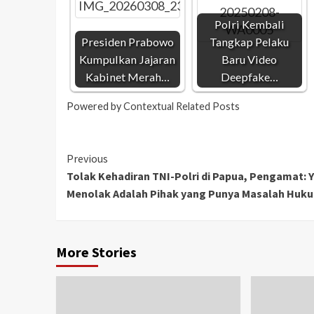
Polri Kembali
Presiden Prabowo
Tangkap Pelaku
Kumpulkan Jajaran
Baru Video
Kabinet Merah…
Deepfake…
Powered by
Contextual Related Posts
Previous
Tolak Kehadiran TNI-Polri di Papua, Pengamat: 
Menolak Adalah Pihak yang Punya Masalah Huk
More Stories