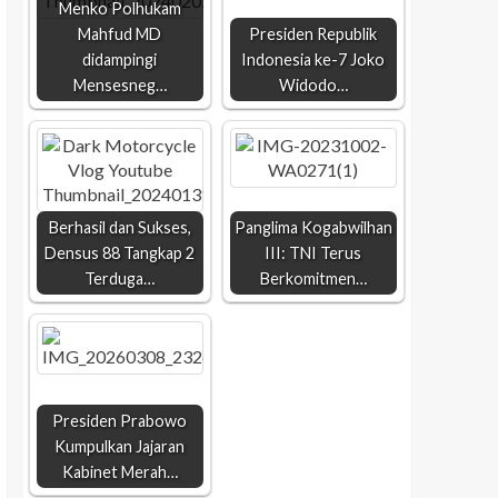
Menko Polhukam
Mahfud MD
Presiden Republik
didampingi
Indonesia ke-7 Joko
Mensesneg…
Widodo…
Berhasil dan Sukses,
Panglima Kogabwilhan
Densus 88 Tangkap 2
III: TNI Terus
Terduga…
Berkomitmen…
Presiden Prabowo
Kumpulkan Jajaran
Kabinet Merah…