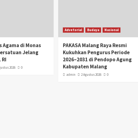
Advetorial
Budaya
Nasional
as Agama di Monas
PAKASA Malang Raya Resmi
Persatuan Jelang
Kukuhkan Pengurus Periode
 RI
2026–2031 di Pendopo Agung
Kabupaten Malang
gustus 2026
0
admin
2 Agustus 2026
0