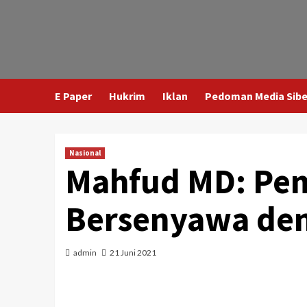
E Paper
Hukrim
Iklan
Pedoman Media Sibe
Nasional
Mahfud MD: Pe
Bersenyawa den
admin
21 Juni 2021