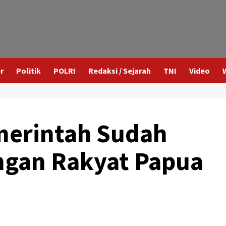
r
Politik
POLRI
Redaksi / Sejarah
TNI
Video
merintah Sudah
gan Rakyat Papua