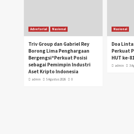
Advetorial
Nasional
Nasional
Triv Group dan Gabriel Rey
Doa Lint
Borong Lima Penghargaan
Perkuat 
Bergengsi*Perkuat Posisi
HUT ke-81
sebagai Pemimpin Industri
admin
3 A
Aset Kripto Indonesia
admin
5 Agustus 2026
0