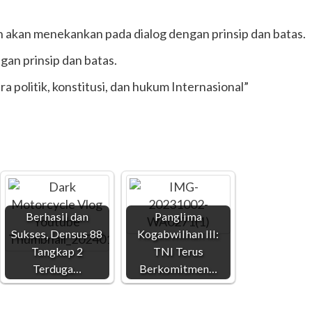
akan menekankan pada dialog dengan prinsip dan batas.
an prinsip dan batas.
 politik, konstitusi, dan hukum Internasional”
Berhasil dan
Panglima
Sukses, Densus 88
Kogabwilhan III:
Tangkap 2
TNI Terus
Terduga…
Berkomitmen…