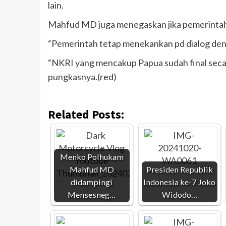
lain.
Mahfud MD juga menegaskan jika pemerintah 
“Pemerintah tetap menekankan pd dialog deng
“NKRI yang mencakup Papua sudah final secara
pungkasnya.(red)
Related Posts:
Menko Polhukam
Mahfud MD
Presiden Republik
didampingi
Indonesia ke-7 Joko
Mensesneg…
Widodo…