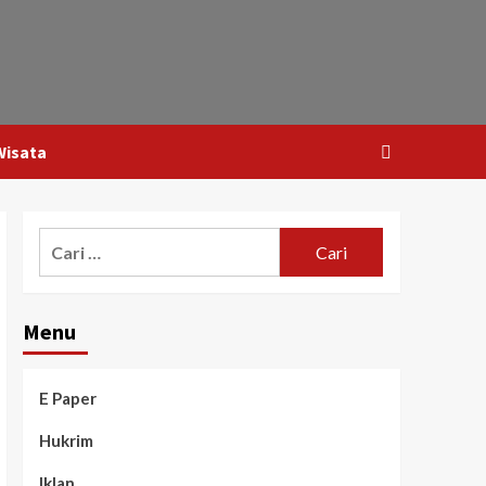
Wisata
Menu
E Paper
Hukrim
Iklan