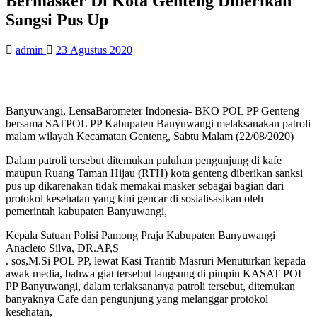
Bermasker Di Kota Genteng Diberikan
Sangsi Pus Up
admin
23 Agustus 2020
Banyuwangi, LensaBarometer Indonesia- BKO POL PP Genteng
bersama SATPOL PP Kabupaten Banyuwangi melaksanakan patroli
malam wilayah Kecamatan Genteng, Sabtu Malam (22/08/2020)
Dalam patroli tersebut ditemukan puluhan pengunjung di kafe
maupun Ruang Taman Hijau (RTH) kota genteng diberikan sanksi
pus up dikarenakan tidak memakai masker sebagai bagian dari
protokol kesehatan yang kini gencar di sosialisasikan oleh
pemerintah kabupaten Banyuwangi,
Kepala Satuan Polisi Pamong Praja Kabupaten Banyuwangi
Anacleto Silva, DR.AP,S
. sos,M.Si POL PP, lewat Kasi Trantib Masruri Menuturkan kepada
awak media, bahwa giat tersebut langsung di pimpin KASAT POL
PP Banyuwangi, dalam terlaksananya patroli tersebut, ditemukan
banyaknya Cafe dan pengunjung yang melanggar protokol
kesehatan,