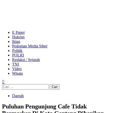
Skip
to
content
Primary
Menu
E Paper
Hukrim
Iklan
Pedoman Media Siber
Politik
POLRI
Redaksi / Sejarah
TNI
Video
Wisata
Cari
untuk:
Daerah
Puluhan Pengunjung Cafe Tidak