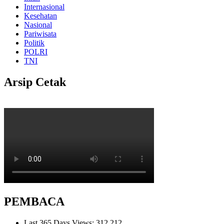
Internasional
Kesehatan
Nasional
Pariwisata
Politik
POLRI
TNI
Arsip Cetak
PEMBACA
Last 365 Days Views:
312,212