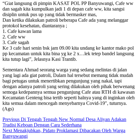
“Giat langsung di pimpin KASAT POL PP Banyuwangi, Cafe ww
dan sagah kita kumpulkan jadi 1 di depan cafe ww, kita sangsi
disiplin untuk pus up yang tidak bermasker mas,
Dan ketika dilakukan patroli beberapa Cafe ada yang melanggar
protokol kesehatan, diantaranya ;
1. Cafe kawan lama
2. Cafe ww
3. Cafe sagah
Ke 3 cafe hari senin bsk jam 09.00 kita undang ke kantor mako pol
pp kecamatan untuk kita bina yg ke 2 x…lek tetep bandel langsung
kita tutup lagi”, Jelasnya Kasi Trantib.
Sementara Ahmad seorang warga yang sedang melintas di jalan
yang lagi ada giat patroli, Dalam hal tersebut memang tidak mudah
bagi petugas untuk menertibkan pengunjung yang nakal, tapi
dengan adanya patroli yang sering dilakukan oleh pihak berwenang
semoga kedepannya semua pengunjung Cafe atau RTH di kawasan
Kecamatan Genteng bisa tertib seperti halnya yang di inginkan oleh
kita semua dalam mencegah menyebarnya Covid-19″, tuturnya.
(Ags)
Continue
Previous
Di Tengah Tengah New Normal Desa Aliyan Adakan
Tradisi Keboan Dengan Cara Sederhana
Reading
Next
Menakjubkan, Pidato Proklamasi Dibacakan Oleh Warga
Banyuwangi