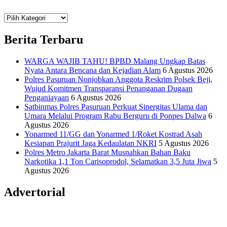
Teknologi
Informasi Sains Telekomunikasi
Berita Terbaru
WARGA WAJIB TAHU! BPBD Malang Ungkap Batas
Nyata Antara Bencana dan Kejadian Alam
6 Agustus 2026
Polres Pasuruan Nonjobkan Anggota Reskrim Polsek Beji,
Wujud Komitmen Transparansi Penanganan Dugaan
Penganiayaan
6 Agustus 2026
Satbinmas Polres Pasuruan Perkuat Sinergitas Ulama dan
Umara Melalui Program Rabu Berguru di Ponpes Dalwa
6
Agustus 2026
Yonarmed 11/GG dan Yonarmed 1/Roket Kostrad Asah
Kesiapan Prajurit Jaga Kedaulatan NKRI
5 Agustus 2026
Polres Metro Jakarta Barat Musnahkan Bahan Baku
Narkotika 1,1 Ton Carisoprodol, Selamatkan 3,5 Juta Jiwa
5
Agustus 2026
Advertorial