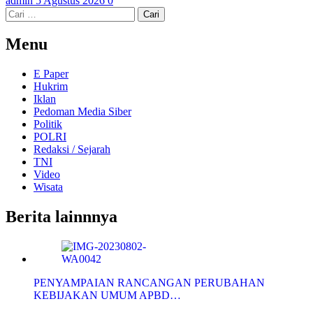
admin
5 Agustus 2026
0
Cari
untuk:
Menu
E Paper
Hukrim
Iklan
Pedoman Media Siber
Politik
POLRI
Redaksi / Sejarah
TNI
Video
Wisata
Berita lainnnya
PENYAMPAIAN RANCANGAN PERUBAHAN
KEBIJAKAN UMUM APBD…