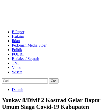
Skip
to
content
Primary
Menu
E Paper
Hukrim
Iklan
Pedoman Media Siber
Politik
POLRI
Redaksi / Sejarah
TNI
Video
Wisata
Cari
untuk:
Daerah
Yonkav 8/Divif 2 Kostrad Gelar Dapur
Umum Siaga Covid-19 Kabupaten