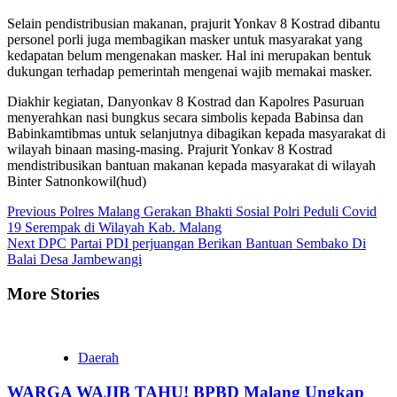
Selain pendistribusian makanan, prajurit Yonkav 8 Kostrad dibantu
personel porli juga membagikan masker untuk masyarakat yang
kedapatan belum mengenakan masker. Hal ini merupakan bentuk
dukungan terhadap pemerintah mengenai wajib memakai masker.
Diakhir kegiatan, Danyonkav 8 Kostrad dan Kapolres Pasuruan
menyerahkan nasi bungkus secara simbolis kepada Babinsa dan
Babinkamtibmas untuk selanjutnya dibagikan kepada masyarakat di
wilayah binaan masing-masing. Prajurit Yonkav 8 Kostrad
mendistribusikan bantuan makanan kepada masyarakat di wilayah
Binter Satnonkowil(hud)
Continue
Previous
Polres Malang Gerakan Bhakti Sosial Polri Peduli Covid
19 Serempak di Wilayah Kab. Malang
Reading
Next
DPC Partai PDI perjuangan Berikan Bantuan Sembako Di
Balai Desa Jambewangi
More Stories
Daerah
WARGA WAJIB TAHU! BPBD Malang Ungkap