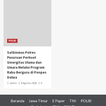
POLRI
Satbinmas Polres
Pasuruan Perkuat
Sinergitas Ulama dan
Umara Melalui Program
Rabu Berguru di Ponpes
Dalwa
admin
6 Agustus 2026
0
Beranda
Jawa Timur
E Paper
TNI
POLRI