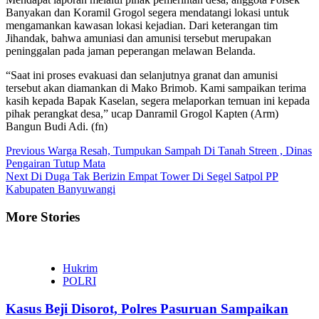
Banyakan dan Koramil Grogol segera mendatangi lokasi untuk
mengamankan kawasan lokasi kejadian. Dari keterangan tim
Jihandak, bahwa amuniasi dan amunisi tersebut merupakan
peninggalan pada jaman peperangan melawan Belanda.
“Saat ini proses evakuasi dan selanjutnya granat dan amunisi
tersebut akan diamankan di Mako Brimob. Kami sampaikan terima
kasih kepada Bapak Kaselan, segera melaporkan temuan ini kepada
pihak perangkat desa,” ucap Danramil Grogol Kapten (Arm)
Bangun Budi Adi. (fn)
Continue
Previous
Warga Resah, Tumpukan Sampah Di Tanah Streen , Dinas
Pengairan Tutup Mata
Reading
Next
Di Duga Tak Berizin Empat Tower Di Segel Satpol PP
Kabupaten Banyuwangi
More Stories
Hukrim
POLRI
Kasus Beji Disorot, Polres Pasuruan Sampaikan