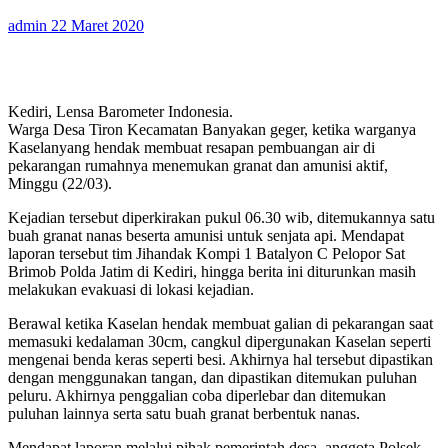
admin
22 Maret 2020
Kediri, Lensa Barometer Indonesia.
Warga Desa Tiron Kecamatan Banyakan geger, ketika warganya
Kaselanyang hendak membuat resapan pembuangan air di
pekarangan rumahnya menemukan granat dan amunisi aktif,
Minggu (22/03).
Kejadian tersebut diperkirakan pukul 06.30 wib, ditemukannya satu
buah granat nanas beserta amunisi untuk senjata api. Mendapat
laporan tersebut tim Jihandak Kompi 1 Batalyon C Pelopor Sat
Brimob Polda Jatim di Kediri, hingga berita ini diturunkan masih
melakukan evakuasi di lokasi kejadian.
Berawal ketika Kaselan hendak membuat galian di pekarangan saat
memasuki kedalaman 30cm, cangkul dipergunakan Kaselan seperti
mengenai benda keras seperti besi. Akhirnya hal tersebut dipastikan
dengan menggunakan tangan, dan dipastikan ditemukan puluhan
peluru. Akhirnya penggalian coba diperlebar dan ditemukan
puluhan lainnya serta satu buah granat berbentuk nanas.
Mendapat laporan melalui pihak pemerintah desa, anggota Polsek