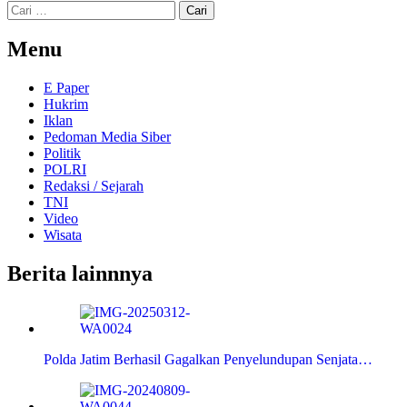
Cari
untuk:
Menu
E Paper
Hukrim
Iklan
Pedoman Media Siber
Politik
POLRI
Redaksi / Sejarah
TNI
Video
Wisata
Berita lainnnya
Polda Jatim Berhasil Gagalkan Penyelundupan Senjata…