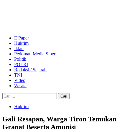
Skip
to
content
Primary
Menu
E Paper
Hukrim
Iklan
Pedoman Media Siber
Politik
POLRI
Redaksi / Sejarah
TNI
Video
Wisata
Cari
untuk:
Hukrim
Gali Resapan, Warga Tiron Temukan
Granat Beserta Amunisi