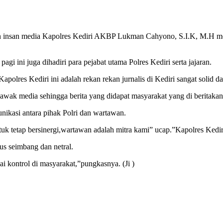
n insan media Kapolres Kediri AKBP Lukman Cahyono, S.I.K, M.H meng
agi ini juga dihadiri para pejabat utama Polres Kediri serta jajaran.
lres Kediri ini adalah rekan rekan jurnalis di Kediri sangat solid
awak media sehingga berita yang didapat masyarakat yang di beritakan
ikasi antara pihak Polri dan wartawan.
ntuk tetap bersinergi,wartawan adalah mitra kami” ucap.”Kapolres K
s seimbang dan netral.
i kontrol di masyarakat,”pungkasnya. (Ji )