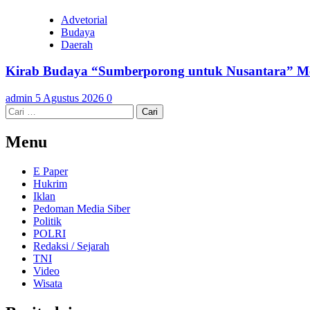
Advetorial
Budaya
Daerah
Kirab Budaya “Sumberporong untuk Nusantara” Me
admin
5 Agustus 2026
0
Cari
untuk:
Menu
E Paper
Hukrim
Iklan
Pedoman Media Siber
Politik
POLRI
Redaksi / Sejarah
TNI
Video
Wisata