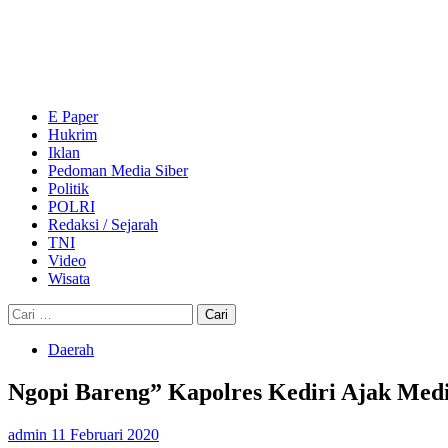
Skip
to
content
Primary
Menu
E Paper
Hukrim
Iklan
Pedoman Media Siber
Politik
POLRI
Redaksi / Sejarah
TNI
Video
Wisata
Cari
untuk:
Daerah
Ngopi Bareng” Kapolres Kediri Ajak Medi
admin
11 Februari 2020