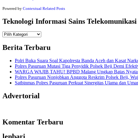
Powered by
Contextual Related Posts
Teknologi Informasi Sains Telekomunikasi
Teknologi
Informasi Sains Telekomunikasi
Berita Terbaru
Polri Buka Suara Soal Kapolresta Banda Aceh dan Kasat Nark
Polres Pasuruan Mutasi Tiga Penyidik Polsek Beji Demi Efekti
WARGA WAJIB TAHU! BPBD Malang Ungkap Batas Nyata An
Polres Pasuruan Nonjobkan Anggota Reskrim Polsek Beji, W
Satbinmas Polres Pasuruan Perkuat Sinergitas Ulama dan Uma
Advertorial
Komentar Terbaru
lenbari