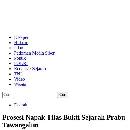
Skip
to
content
Primary
Menu
E Paper
Hukrim
Iklan
Pedoman Media Siber
Politik
POLRI
Redaksi / Sejarah
TNI
Video
Wisata
Cari
untuk:
Daerah
Prosesi Napak Tilas Bukti Sejarah Prabu
Tawangalun