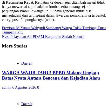
di Kecamatan Kabat. Kegiatan ke depan agar ditambah materi tidak
hanya mewarnai tapi diadakan lomba cerita tentang sejarah
perjuangan Prabu Tawangalun. Supaya generasi muda bisa
menauladani dan terinspirasi dalam jiwa dan pemikirannya terbentuk
energi positif,” pungkasnya (wito).
Continue
Previous
M.Yunus Wahyudi Sambangi Warga Tolak Tambang Emas
Tumpang Pitu
Reading
Next
Pelayanan Air PDAM Kanjuruan Sudah Normal
More Stories
Daerah
WARGA WAJIB TAHU! BPBD Malang Ungkap
Batas Nyata Antara Bencana dan Kejadian Alam
admin
6 Agustus 2026
0
Daerah