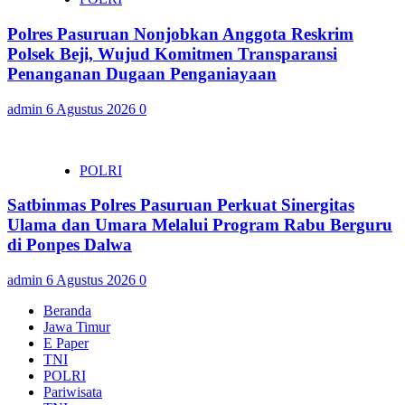
Polres Pasuruan Nonjobkan Anggota Reskrim
Polsek Beji, Wujud Komitmen Transparansi
Penanganan Dugaan Penganiayaan
admin
6 Agustus 2026
0
POLRI
Satbinmas Polres Pasuruan Perkuat Sinergitas
Ulama dan Umara Melalui Program Rabu Berguru
di Ponpes Dalwa
admin
6 Agustus 2026
0
Beranda
Jawa Timur
E Paper
TNI
POLRI
Pariwisata