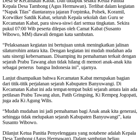
Desa se Kecamatan Kabat. Dan didapuk selaku Ketua Panitia
Kepala Desa Tambong (Agus Hermawan). Terlibat dalam kegiatan
“Napak Tilas” diantaranya jajaran Forpimka, Polsek, Koramil,
Korwilker Satdik Kabat, seluruh Kepala sekolah dan Guru se
Kecamatan Kabat, para siswa-siswi dari semua tingkatan. Sekira
pukul 07:00 Wib peserta dilepas oleh Camat Kabat (Susanto
Wibowo, MM) diawali dengan kata sambutan.
“Pelaksanaan kegiatan ini bertujuan untuk meningkatkan jalinan
silaturrohim antara kita. Dengan kegiatan ini mudah mudahan ada
satu sinergi kebersamaan. Disamping itu pemahaman terkait dengan
sejarah Prabu Tawang alun tidak hilang di memori anak-anak kita
sebagai penerus bangsa Indonesia ini”, ujarnya.
Lanjut disampaikan bahwa Kecamatan Kabat merupakan bagian
dari titik-titik perjalanan sejarah Kabupaten Banyuwangi. Di
Kecamatan Kabat ini ada tempat-tempat bukti sejarah antara lain ada
petilasan Prabu Tawang alun, Patih Gringsing, Ki Rempeg Jogopati,
juga ada Ki Agung Wilis.
“Mudah mudahan ini jadi pemahaman bagi Anak anak kita generasi,
sehingga tidak melupakan sejarah Kabupaten Banyuwangi”, kata
Susanto Wibowo.
Dilanjut Ketua Panitia Penyelenggara yang notabene adalah Kepala
Desa Tambong (Agus Hermawan). Dalam sambutan beliau