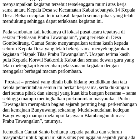
menyampaikan kegiatan tersebut terselenggara murni atas kerja
sama antara Kepala Desa se Kecamatan Kabat sebanyak 14 Kepala
Desa. Beliau ucapkan terima kasih kepada semua pihak yang telah
mendukung sehingga dapat terlaksana kegiatan ini.
Pada sambutan kali keduanya di lokasi pusat acara tepatnya di
sekitar “Petilasan Prabu Tawangalun”, yang terletak di Desa
Gombolirang. Camat Santo menyampaikan terima kasih kepada
seluruh Kepala Desa yang telah bekerjasama menyelenggarakan
kegiatan “Napak Tilas Prabu Tawangalun”. Ucapan terima kasih
pula Kepada Korwil Satkordik Kabat dan semua dewan guru yang
telah melengkapi kemeriahan pelaksanaan kegiatan dengan
menggelar berbagai macam perlombaan.
“Prestasi – prestasi yang diraih baik bidang pendidikan dan tata
kelola pemerintahan semua itu berkat kerjasama, serta dukungan
dari semua pihak dan sinergi yang kuat kita bangun bersama – sama
sehingga mampu meningkatkan prekonomian masyarakat. Prabu
Tawangalun merupakan bagian sejarah pernting bagi perkembangan
dan kemajuan Banyuwangi sekarang. Mudah-mudahan kedepan
Banyuwangi mampu melampoi kejayaan Blambangan di masa
Prabu Tawangalun”, tuturnya.
Kemudian Camat Santo berharap kepada panitia dan seluruh
masyarakat untuk nguri-uri situs-situs peninggalan sejarah yang ada