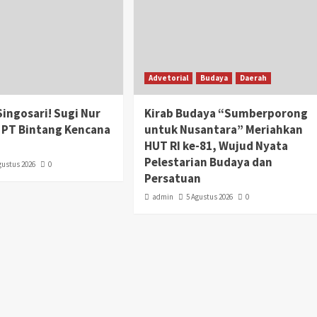
Advetorial
Budaya
Daerah
Singosari! Sugi Nur
Kirab Budaya “Sumberporong
 PT Bintang Kencana
untuk Nusantara” Meriahkan
HUT RI ke-81, Wujud Nyata
Pelestarian Budaya dan
gustus 2026
0
Persatuan
admin
5 Agustus 2026
0