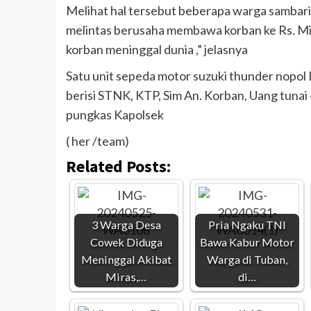
Melihat hal tersebut beberapa warga sambari
melintas berusaha membawa korban ke Rs. Mit
korban meninggal dunia ,” jelasnya
Satu unit sepeda motor suzuki thunder nopo
berisi STNK, KTP, Sim An. Korban, Uang tunai 
pungkas Kapolsek
( her /team)
Related Posts:
3 Warga Desa
Pria Ngaku TNI
Cowek Diduga
Bawa Kabur Motor
Meninggal Akibat
Warga di Tuban,
Miras,…
di…