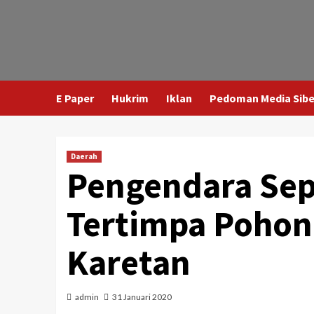
E Paper
Hukrim
Iklan
Pedoman Media Sibe
Daerah
Pengendara Sep
Tertimpa Pohon 
Karetan
admin
31 Januari 2020