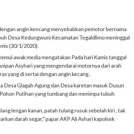
ai dengan angin kencang menyebabkan pemotor bernama
epuh Desa Kedungwuni Kecamatan Tegaldlimo meninggal
amis (30/1/2020).
i temui awak media mengatakan Pada hari Kamis tanggal
 Anipan Asyhari yang mengendarai motornya dari arah
as yang di sertai dengan angin kecang .
tara Desa Glagah Agung dan Desa karetan masuk Dusun
a Pohon Putihan yang tumbang dan menimpa tubuh
ng lengan kanan, patah tulang rusuk sebelah kiri , tak
arkan darah segar,” papar AKP Ali Ashari kapolsek