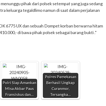
 menunggu pihak dari polsek setempat yang juga sedang
ra keluarga tegaldlimo namun di saat dalam perjalanan
l DK 6775 UX dan sebuah Dompet korban berwarna hitam
410.000,- di bawa pihak polsek sebagai barang bukti .”
Polres Pamekasan
Polri Siap Amankan
Berhasil Ungkap
Misa Akbar Paus
Curanmor,
Fransiskus dan…
Tersangka…