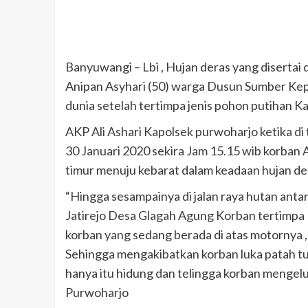
Banyuwangi – Lbi , Hujan deras yang disert
Anipan Asyhari (50) warga Dusun Sumber K
dunia setelah tertimpa jenis pohon putihan K
AKP Ali Ashari Kapolsek purwoharjo ketika d
30 Januari 2020 sekira Jam 15.15 wib korban
timur menuju kebarat dalam keadaan hujan der
“Hingga sesampainya di jalan raya hutan an
Jatirejo Desa Glagah Agung Korban tertimp
korban yang sedang berada di atas motornya ,
Sehingga mengakibatkan korban luka patah tula
hanya itu hidung dan telingga korban mengelu
Purwoharjo