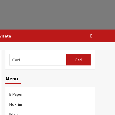
Wisata
Menu
E Paper
Hukrim
Iklan