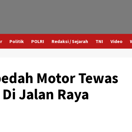
r
Politik
POLRI
Redaksi / Sejarah
TNI
Video
edah Motor Tewas
Di Jalan Raya