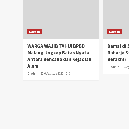
Daerah
Daerah
WARGA WAJIB TAHU! BPBD
Damai di 
Malang Ungkap Batas Nyata
Raharja &
Antara Bencana dan Kejadian
Berakhir
Alam
admin
5 A
admin
6 Agustus 2026
0