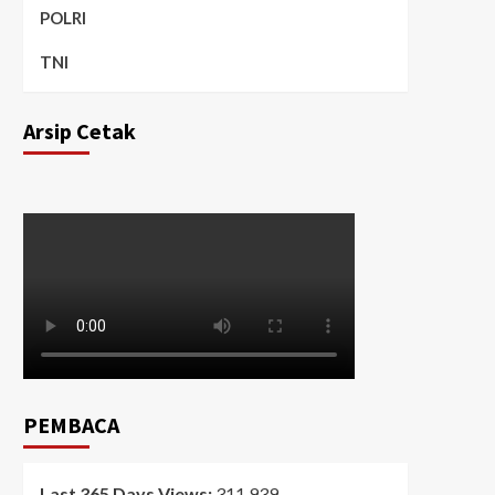
POLRI
TNI
Arsip Cetak
PEMBACA
Last 365 Days Views:
311,939