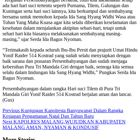
ada hari hari suci tertentu seperti Purnama, Tilem, Galungan dan
Kuningan serta hari suci lainnya, kita berkumpul dan sembahyang
bersama untuk memohon kepada Ida Sang Hyang Widhi Wasa atau
Tuhan Yang Maha Kuasa agar kita selalu diberikan keselamatan dan
kesehatan dalam menjalankan aktipitas sehari-hari, tetapi untuk
sehari hari kita biasanya melaksanakan sembahyang masing-
masing,” ujar Serda Ida Bagus Nyoman.
“Terimakasih kepada seluruh Ibu-Ibu Persit dan prajurit Umat Hindu
Yonif Raider 514 Kostrad yang sudah selalu menyiapkan dengan
baik sarana dan prasaran Persembahyangan dan sudah menjaga
kebersihan Pura Tri Mandala Giri dengan baik, semoga kita semua
selalu dalam lindungan Ida Sang Hyang Widhi,” Pungkas Serda Ida
Bagus Nyoman.
Persembahyangan dalam rangka Hari suci Tilem di Pura Tri
Mandala Giri Yonif Raider 514 Kostrad berjalan aman dan lancar.
(Gus)
Continue
Previous
Kunjungan Kapolresta Banyuwangi Dalam Rangka
Kesiapan Pengamanan Natal Dan Tahun Baru
Reading
Next
KAPOLRES MALANG,WUJUDKAN KABUPATEN
MALANG AMAN, NYAMAN & KONDUSIF
More Stories