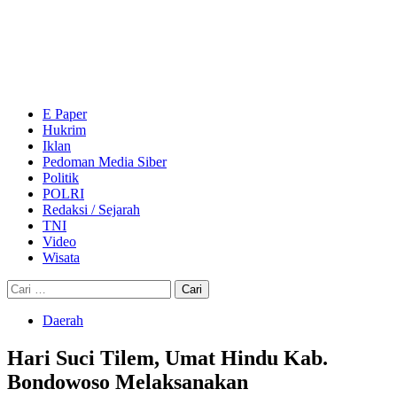
Skip
to
content
Primary
Menu
E Paper
Hukrim
Iklan
Pedoman Media Siber
Politik
POLRI
Redaksi / Sejarah
TNI
Video
Wisata
Cari
untuk:
Daerah
Hari Suci Tilem, Umat Hindu Kab.
Bondowoso Melaksanakan