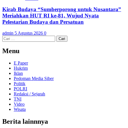
Kirab Budaya “Sumberporong untuk Nusantara”
Meriahkan HUT RI ke-81, Wujud Nyata
Pelestarian Budaya dan Persatuan
admin
5 Agustus 2026
0
Cari
untuk:
Menu
E Paper
Hukrim
Iklan
Pedoman Media Siber
Politik
POLRI
Redaksi / Sejarah
TNI
Video
Wisata
Berita lainnnya